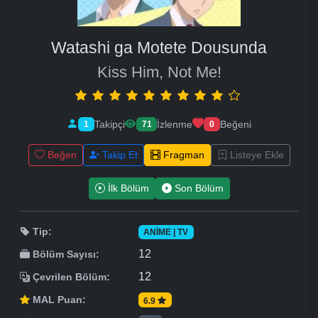
Watashi ga Motete Dousunda
Kiss Him, Not Me!
Takipçi
İzlenme
Beğeni
1
71
0
Beğen
Takip Et
Fragman
Listeye Ekle
İlk Bölüm
Son Bölüm
Tip:
ANIME | TV
12
Bölüm Sayısı:
12
Çevrilen Bölüm:
MAL Puan:
6.9