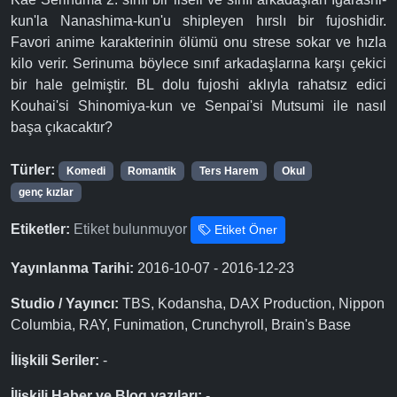
kun'la Nanashima-kun'u shipleyen hırslı bir fujoshidir.
Favori anime karakterinin ölümü onu strese sokar ve hızla
kilo verir. Serinuma böylece sınıf arkadaşlarına karşı çekici
bir hale gelmiştir. BL dolu fujoshi aklıyla rahatsız edici
Kouhai'si Shinomiya-kun ve Senpai'si Mutsumi ile nasıl
başa çıkacaktır?
Türler:
Komedi
Romantik
Ters Harem
Okul
genç kızlar
Etiketler:
Etiket bulunmuyor
Etiket Öner
Yayınlanma Tarihi:
2016-10-07 - 2016-12-23
Studio / Yayıncı:
TBS, Kodansha, DAX Production, Nippon
Columbia, RAY, Funimation, Crunchyroll, Brain's Base
İlişkili Seriler:
-
İlişkili Haber ve Blog yazıları:
-