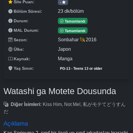
Site Puan:
-
23 dk/bölüm
Bölüm Süresi:
Durum:
Tamamlandı
MAL Durum:
Tamamlandı
Sonbahar
2016
Sezon:
Japon
Ülke:
Manga
Kaynak:
Yaş Sınırı:
PG-13 - Teens 13 or older
Watashi ga Motete Dousunda
Diğer İsimleri:
Kiss Him, Not Me!, 私がモテてどうすん
だ
Açıklama
Kae Serinuma 2. sınıf bir liseli ve sınıf arkadaşları Igarashi-