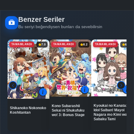
Detaylar
İzle
Bölüm No: 5
Benzer Seriler
Detaylar
İzle
Bölüm No: 6
Bu seriyi beğendiysen bunları da sevebilirsin
TAMAMLANDI
TAMAMLANDI
TAMAMLANDI
7.0
8.2
6.5
Detaylar
İzle
Bölüm No: 7
Detaylar
İzle
Bölüm No: 8
Detaylar
İzle
Bölüm No: 9
Kyoukai no Kanata:
Kono Subarashii
Shikanoko Nokonoko
Idol Saiban! Mayoi
Sekai ni Shukufuku
Detaylar
İzle
Koshitantan
Bölüm No: 10
Nagara mo Kimi wo
wo! 3: Bonus Stage
Sabaku Tami