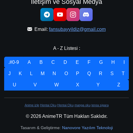
İletişim ve Sosyal Medya
Email:
fansubayyildiz@gmail.com
A - Z Listesi :
.#0-9
A
B
C
D
E
F
G
H
I
J
K
L
M
N
O
P
Q
R
S
T
U
V
W
X
Y
Z
Anime izle
Hentai Oku
Hentai Oku
manga oku
terea sigara
© 2026 AnimeTR Tüm Hakları Saklıdır.
Tasarım & Geliştirme:
Nanovore Yazılım Teknoloji