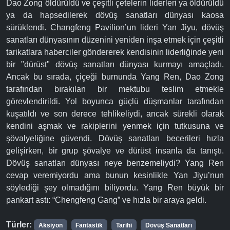
Dao Zong öldürüldü ve çeşitli çetelerin liderleri ya öldürüldü
ya da hapsedilerek dövüş sanatları dünyası kaosa
sürüklendi. Changfeng Pavilion’un lideri Yan Jiyu, dövüş
sanatları dünyasının düzenini yeniden inşa etmek için çeşitli
tarikatlara haberciler göndererek kendisinin liderliğinde yeni
bir "dürüst" dövüş sanatları dünyası kurmayı amaçladı.
Ancak bu sırada, çiçeği burnunda Yang Ren, Dao Zong
tarafından bırakılan bir mektubu teslim etmekle
görevlendirildi. Yol boyunca güçlü düşmanlar tarafından
kuşatıldı ve son derece tehlikeliydi, ancak sürekli olarak
kendini aşmak ve rakiplerini yenmek için tutkusuna ve
şövalyeliğine güvendi. Dövüş sanatları becerileri hızla
gelişirken, bir grup şövalye ve dürüst insanla da tanıştı.
Dövüş sanatları dünyası neye benzemeliydi? Yang Ren
cevap veremiyordu ama bunun kesinlikle Yan Jiyu’nun
söylediği şey olmadığını biliyordu. Yang Ren büyük bir
pankart astı: “Chengfeng Gang” ve hızla bir araya geldi.
Türler:
Aksiyon
Fantastik
Tarihi
Dövüş Sanatları