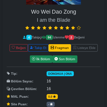
Wo Wei Dao Zong
I am the Blade
Takipçi
İzlenme
Beğeni
4
94
2
Beğen
Takip Et
Fragman
Listeye Ekle
İlk Bölüm
Son Bölüm
Tip:
DONGHUA | ONA
16
Bölüm Sayısı:
16
Çevrilen Bölüm:
MAL Puan:
0.0
Site Puan:
-