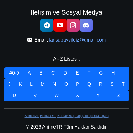
İletişim ve Sosyal Medya
Email:
fansubayyildiz@gmail.com
A - Z Listesi :
.#0-9
A
B
C
D
E
F
G
H
I
J
K
L
M
N
O
P
Q
R
S
T
U
V
W
X
Y
Z
Anime izle
Hentai Oku
Hentai Oku
manga oku
terea sigara
© 2026 AnimeTR Tüm Hakları Saklıdır.