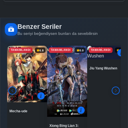
Benzer Seriler
Bu seriyi beğendiysen bunları da sevebilirsin
TAMAMLANDI
TAMAMLANDI
TAMAMLANDI
6.8
0.0
6.9
Jiu Yang Wushen
Mecha-ude
Xiong Bing Lian 3: