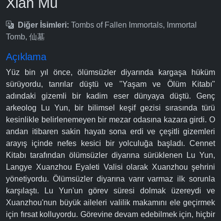
Xian Mu
Diğer İsimleri:
Tombs of Fallen Immortals, Immortal
Tomb, 仙墓
Açıklama
Yüz bin yıl önce, ölümsüzler diyarında kargaşa hüküm
sürüyordu, tanrılar düştü ve "Yaşam ve Ölüm Kitabı"
adındaki gizemli bir kadim eser dünyaya düştü. Genç
arkeolog Lu Yun, bir bilimsel keşif gezisi sırasında türü
kesinlikle belirlenemeyen bir mezar odasına kazara girdi. O
andan itibaren sakin hayatı sona erdi ve çeşitli gizemleri
arayış içinde nefes kesici bir yolculuğa başladı. Cennet
Kitabı tarafından ölümsüzler diyarına sürüklenen Lu Yun,
Langye Xuanzhou Eyaleti Valisi olarak Xuanzhou şehrini
yönetiyordu. Ölümsüzler diyarına varır varmaz ilk sorunla
karşılaştı. Lu Yun'un görev süresi dolmak üzereydi ve
Xuanzhou'nun büyük aileleri valilik makamını ele geçirmek
için fırsat kolluyordu. Görevine devam edebilmek için, hiçbir