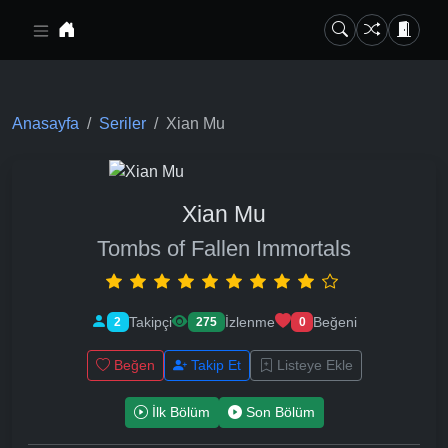
Ana içeriğe geç
Anasayfa
Seriler
Xian Mu
Xian Mu
Tombs of Fallen Immortals
Takipçi
İzlenme
Beğeni
2
275
0
Beğen
Takip Et
Listeye Ekle
İlk Bölüm
Son Bölüm