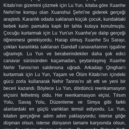
Kitabı'nın gizemini çözmek için Lu Yun, kitaba göre Xuanhe
Nehri'ne komşu olan Xuanshui Şehri'ne giderek gerçeği
araştırdı. Karanlık odada saklanan küçük çocuk, kundaktaki
bebek kalın pamukla kaplı bir tahta kutuya konulmuştu.
Çocuğu kurtarmak için Lu Yun'un Xuanhe'ye dalıp gerçeği
öğrenmesi gerekiyordu. Harap olmuş Xuanhe Su Sarayı,
çoktan karanlıkta saklanan Gandalf canavarlarının işgaline
uğramıştı. Lu Yun ve beraberindekiler daha şok edici
canavar sürüsünden kaçamadan, şeytanlaşmış Xuanhe
Nehir Tanrısı'nın saldırısına uğradı. Arkadaşı Qinghan'ı
kurtarmak için Lu Yun, Yaşam ve Ölüm Kitabı'nın içindeki
gücü zorla kullanarak Nehir Tanrısı'nı alt etti ve yeni bir
beceri kazandı. Böylece Lu Yun, dördüncü reenkarnasyon
elçisini fethetmiş oldu. Her reenkarnasyon elçisi, Tılsım
Yolu, Savaş Yolu, Düzenleme ve Simya gibi farklı
alanlardaki en güçlü varlıkları temsil ediyordu. Lu Yun,
kitabın gerçeğine adım adım yaklaşıyordu; isterse göğe
düşman olsun, isterse dünyanın tamamı karşısında olsun,