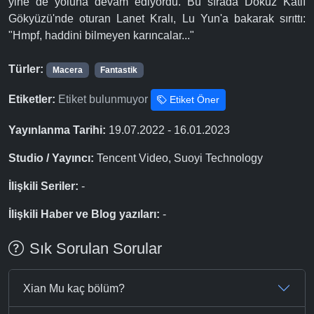
yine de yoluna devam ediyordu. Bu sırada Dokuz Katlı
Gökyüzü'nde oturan Lanet Kralı, Lu Yun'a bakarak sırıttı:
"Hmpf, haddini bilmeyen karıncalar..."
Türler:
Macera
Fantastik
Etiketler:
Etiket bulunmuyor
Etiket Öner
Yayınlanma Tarihi:
19.07.2022 - 16.01.2023
Studio / Yayıncı:
Tencent Video, Suoyi Technology
İlişkili Seriler:
-
İlişkili Haber ve Blog yazıları:
-
Sık Sorulan Sorular
Xian Mu kaç bölüm?