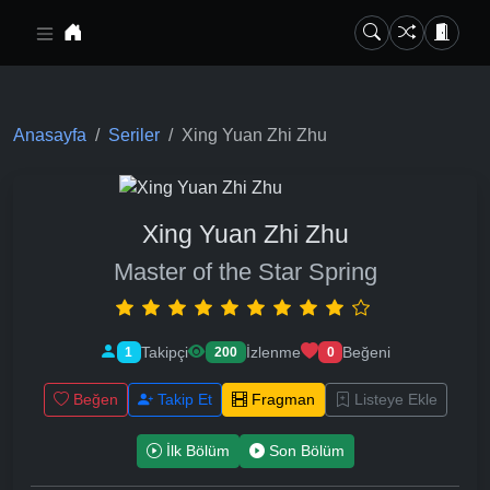
Ana içeriğe geç
Anasayfa
Seriler
Xing Yuan Zhi Zhu
Xing Yuan Zhi Zhu
Master of the Star Spring
Takipçi
İzlenme
Beğeni
1
200
0
Beğen
Takip Et
Fragman
Listeye Ekle
İlk Bölüm
Son Bölüm