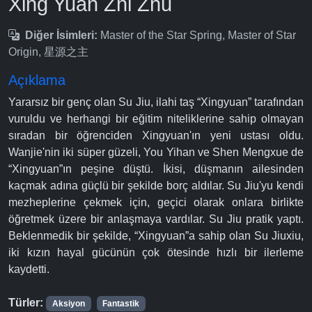
Xing Yuan Zhi Zhu
Diğer İsimleri:
Master of the Star Spring, Master of Star
Origin, 星源之主
Açıklama
Yararsız bir genç olan Su Jiu, ilahi taş “Xingyuan” tarafından
vuruldu ve herhangi bir eğitim niteliklerine sahip olmayan
sıradan bir öğrenciden Xingyuan'ın yeni ustası oldu.
Wanjie'nin iki süper güzeli, You Yihan ve Shen Mengxue de
“Xingyuan”ın peşine düştü. İkisi, düşmanın ailesinden
kaçmak adına güçlü bir şekilde borç aldılar. Su Jiu'yu kendi
mezheplerine çekmek için, geçici olarak onlara birlikte
öğretmek üzere bir anlaşmaya vardılar. Su Jiu pratik yaptı.
Beklenmedik bir şekilde, “Xingyuan”a sahip olan Su Jiuxiu,
iki kızın hayal gücünün çok ötesinde hızlı bir ilerleme
kaydetti.
Türler:
Aksiyon
Fantastik