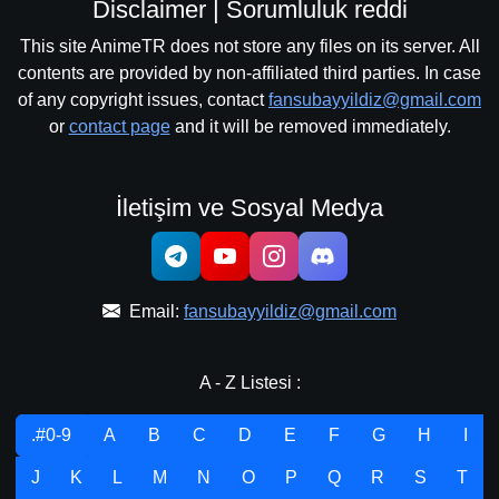
Disclaimer | Sorumluluk reddi
This site AnimeTR does not store any files on its server. All
contents are provided by non-affiliated third parties. In case
of any copyright issues, contact
fansubayyildiz@gmail.com
or
contact page
and it will be removed immediately.
İletişim ve Sosyal Medya
Email:
fansubayyildiz@gmail.com
A - Z Listesi :
.#0-9
A
B
C
D
E
F
G
H
I
J
K
L
M
N
O
P
Q
R
S
T