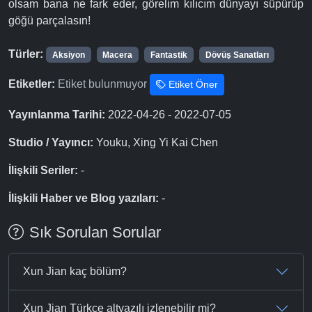
olsam bana ne fark eder, görelim kılıcım dünyayı süpürüp
göğü parçalasın!
Türler:
Aksiyon
Macera
Fantastik
Dövüş Sanatları
Etiketler:
Etiket bulunmuyor
Etiket Öner
Yayınlanma Tarihi:
2022-04-26 - 2022-07-05
Studio / Yayıncı:
Youku, Xing Yi Kai Chen
İlişkili Seriler:
-
İlişkili Haber ve Blog yazıları:
-
Sık Sorulan Sorular
Xun Jian kaç bölüm?
Xun Jian Türkçe altyazılı izlenebilir mi?