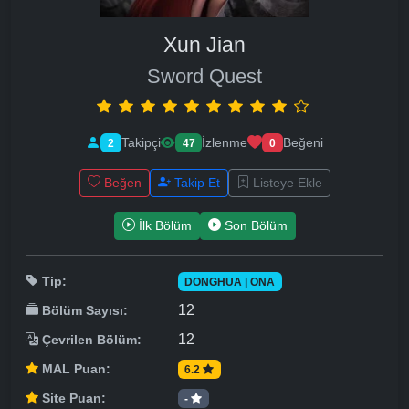
Xun Jian
Sword Quest
Takipçi
İzlenme
Beğeni
2
47
0
Beğen
Takip Et
Listeye Ekle
İlk Bölüm
Son Bölüm
Tip:
DONGHUA | ONA
12
Bölüm Sayısı:
12
Çevrilen Bölüm:
MAL Puan:
6.2
Site Puan:
-