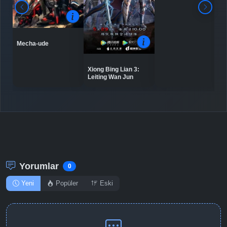
Detaylar
İzle
Bölüm No: 9
Mecha-ude
Detaylar
İzle
Bölüm No: 10
Xiong Bing Lian 3:
Leiting Wan Jun
Detaylar
İzle
Bölüm No: 11
Detaylar
İzle
Bölüm No: 12
Yorumlar
0
Yeni
Popüler
Eski