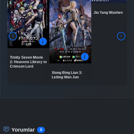
Jiu Yang Wushen
Detaylar
İzle
Bölüm No: 8
Detaylar
İzle
Bölüm No: 9
Trinity Seven Movie
Detaylar
İzle
2: Heavens Library to
Bölüm No: 10
Crimson Lord
Xiong Bing Lian 3:
Leiting Wan Jun
Detaylar
İzle
Bölüm No: 11
Detaylar
İzle
Bölüm No: 12
Detaylar
İzle
Bölüm No: 13
Yorumlar
0