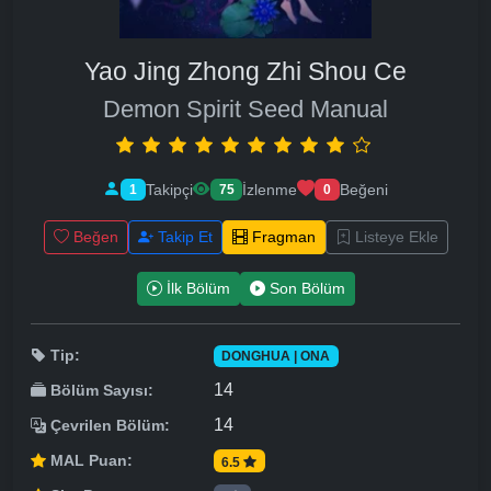
Yao Jing Zhong Zhi Shou Ce
Demon Spirit Seed Manual
Takipçi
İzlenme
Beğeni
1
75
0
Beğen
Takip Et
Fragman
Listeye Ekle
İlk Bölüm
Son Bölüm
Tip:
DONGHUA | ONA
14
Bölüm Sayısı:
14
Çevrilen Bölüm:
MAL Puan:
6.5