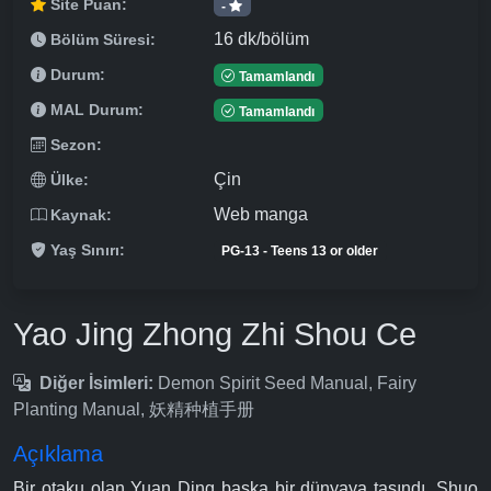
Site Puan:
-
16 dk/bölüm
Bölüm Süresi:
Durum:
Tamamlandı
MAL Durum:
Tamamlandı
Sezon:
Çin
Ülke:
Web manga
Kaynak:
Yaş Sınırı:
PG-13 - Teens 13 or older
Yao Jing Zhong Zhi Shou Ce
Diğer İsimleri:
Demon Spirit Seed Manual, Fairy
Planting Manual, 妖精种植手册
Açıklama
Bir otaku olan Yuan Ding başka bir dünyaya taşındı. Shuo