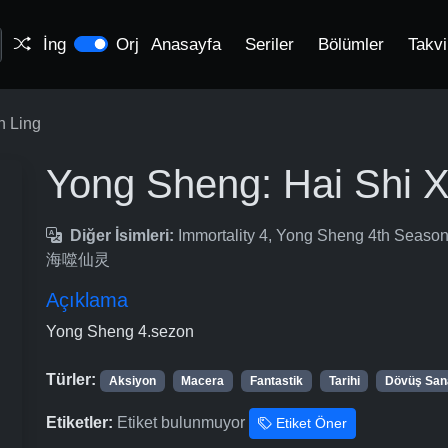
İng
Orj
Anasayfa
Seriler
Bölümler
Takv
n Ling
Yong Sheng: Hai Shi X
Diğer İsimleri:
Immortality 4, Yong Sheng 4th Sea
海噬仙灵
Açıklama
Yong Sheng 4.sezon
Türler:
Aksiyon
Macera
Fantastik
Tarihi
Dövüş Sana
Etiketler:
Etiket bulunmuyor
Etiket Öner