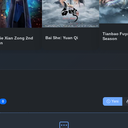
Bölüm No: 12
Tianbao Fuy
Bai She: Yuan Qi
ie Xian Zong 2nd
Season
Bölüm No: 13
on
Bölüm No: 14
Bölüm No: 15
Yeni
0
Bölüm No: 16