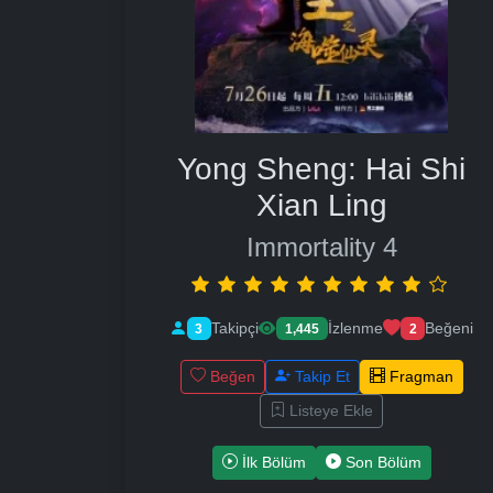
Yong Sheng: Hai Shi
Xian Ling
Immortality 4
Takipçi
İzlenme
Beğeni
3
1,445
2
Beğen
Takip Et
Fragman
Listeye Ekle
İlk Bölüm
Son Bölüm