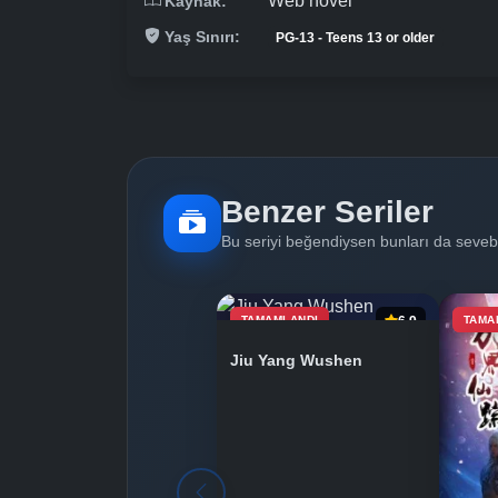
Web novel
Kaynak:
Yaş Sınırı:
PG-13 - Teens 13 or older
Benzer Seriler
Bu seriyi beğendiysen bunları da sevebi
TAMAMLANDI
6.9
TAMA
Jiu Yang Wushen