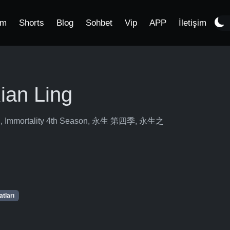
im
Shorts
Blog
Sohbet
Vip
APP
İletişim
ian Ling
son, Immortality 4th Season, 永生 第四季, 永生之
tları