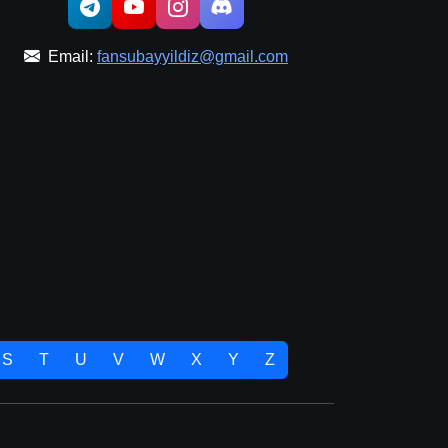
Email:
fansubayyildiz@gmail.com
S
T
U
V
W
X
Y
Z