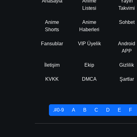
Anasayfa
Anime
Yayın
Listesi
Takvimi
Anime
Anime
Sohbet
Shorts
Haberleri
Fansublar
VIP Üyelik
Android
APP
İletişim
Ekip
Gizlilik
KVKK
DMCA
Şartlar
.#0-9
A
B
C
D
E
F