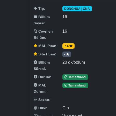
Tip:
DONGHUA | ONA
16
Bölüm
Sayısı:
16
Çevrilen
Bölüm:
MAL Puan:
7.4
Site Puan:
-
20 dk/bölüm
Bölüm
Süresi:
Durum:
Tamamlandı
MAL
Tamamlandı
Durum:
Sezon:
Çin
Ülke: