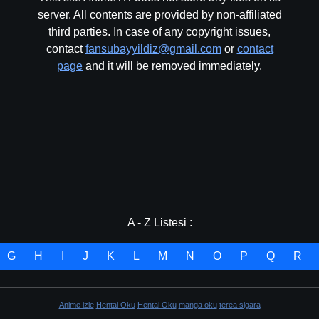
server. All contents are provided by non-affiliated
third parties. In case of any copyright issues,
contact
fansubayyildiz@gmail.com
or
contact
page
and it will be removed immediately.
A - Z Listesi :
G
H
I
J
K
L
M
N
O
P
Q
R
Anime izle
Hentai Oku
Hentai Oku
manga oku
terea sigara