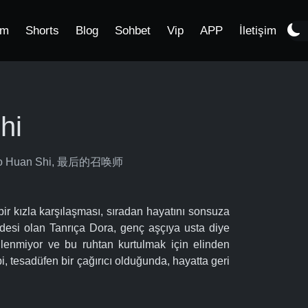
im
Shorts
Blog
Sohbet
Vip
APP
İletişim
hi
Zhao Huan Shi, 最后的召唤师
bir kızla karşılaşması, sıradan hayatını sonsuza
abidesi olan Tanrıça Dora, genç aşçıya usta diye
ilenmiyor ve bu ruhtan kurtulmak için elinden
, tesadüfen bir çağırıcı olduğunda, hayatta geri