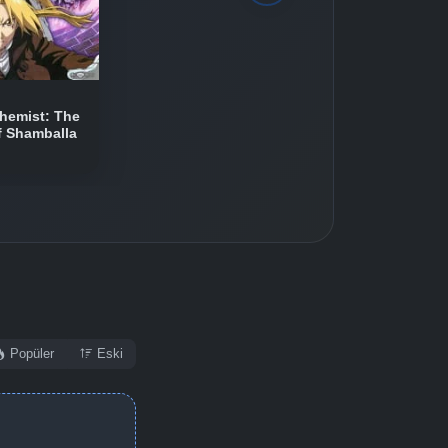
Detaylar
İzle
Detaylar
İzle
chemist: The
f Shamballa
Detaylar
İzle
Popüler
Eski