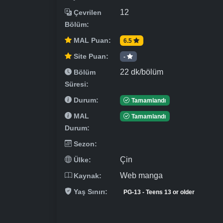
12
Çevrilen
Bölüm:
MAL Puan:
6.5
Site Puan:
-
22 dk/bölüm
Bölüm
Süresi:
Durum:
Tamamlandı
MAL
Tamamlandı
Durum:
Sezon:
Çin
Ülke:
Web manga
Kaynak:
Yaş Sınırı:
PG-13 - Teens 13 or older