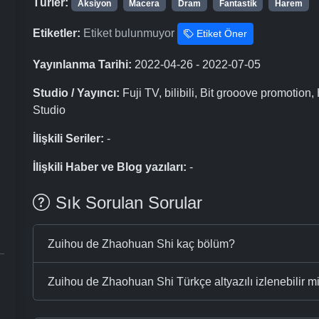
Türler:
Aksiyon
Macera
Dram
Fantastik
Harem
Etiketler:
Etiket bulunmuyor
Etiket Öner
i
Yayınlanma Tarihi:
2022-04-26 - 2022-07-05
Studio / Yayıncı:
Fuji TV, bilibili, Bit grooove promoti
Studio
İlişkili Seriler:
-
İlişkili Haber ve Blog yazıları:
-
Sık Sorulan Sorular
Zuihou de Zhaohuan Shi kaç bölüm?
Zuihou de Zhaohuan Shi Türkçe altyazılı izlenebilir m