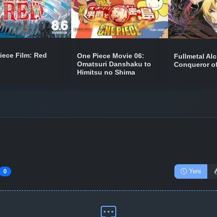
Bölüm No: 10
Bölüm No: 11
iece Film: Red
One Piece Movie 06:
Fullmetal Al
Omatsuri Danshaku to
Conqueror o
Himitsu no Shima
Bölüm No: 12
Yeni
0