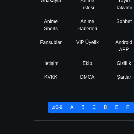
Anasayfa
Anime
Yayın
Listesi
Takvimi
Anime
Anime
Sohbet
Shorts
Haberleri
Fansublar
VIP Üyelik
Android
APP
İletişim
Ekip
Gizlilik
KVKK
DMCA
Şartlar
.#0-9
A
B
C
D
E
F