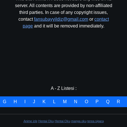
server. All contents are provided by non-affiliated
third parties. In case of any copyright issues,
contact
fansubayyildiz@gmail.com
or
contact
page
and it will be removed immediately.
A - Z Listesi :
G
H
I
J
K
L
M
N
O
P
Q
R
Anime izle
Hentai Oku
Hentai Oku
manga oku
terea sigara