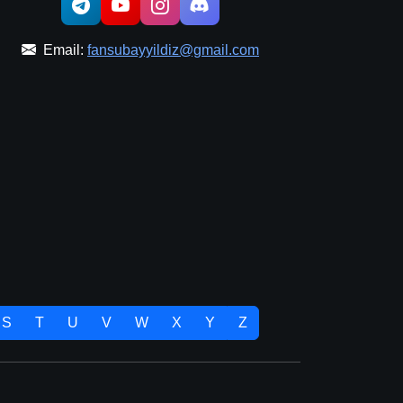
Email:
fansubayyildiz@gmail.com
S
T
U
V
W
X
Y
Z