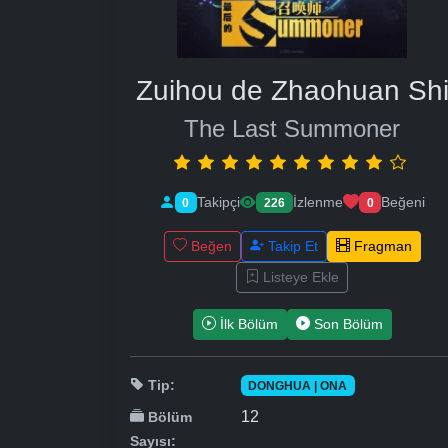
Zuihou de Zhaohuan Sh
The Last Summoner
Takipçi
İzlenme
Beğeni
0
226
0
Beğen
Takip Et
Fragman
Listeye Ekle
İlk Bölüm
Son Bölüm
Tip:
DONGHUA | ONA
12
Bölüm
Sayısı: