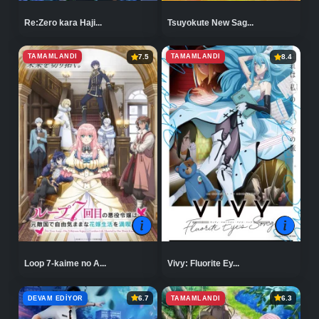
Re:Zero kara Haji...
Tsuyokute New Sag...
TAMAMLANDI
TAMAMLANDI
7.5
8.4
Loop 7-kaime no A...
Vivy: Fluorite Ey...
DEVAM EDIYOR
TAMAMLANDI
6.7
6.3