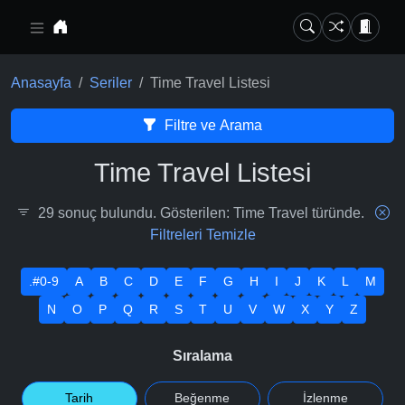
Ana içeriğe geç
Anasayfa
Seriler
Time Travel Listesi
Filtre ve Arama
Time Travel Listesi
29 sonuç bulundu. Gösterilen: Time Travel türünde.
Filtreleri Temizle
.#0-9
A
B
C
D
E
F
G
H
I
J
K
L
M
N
O
P
Q
R
S
T
U
V
W
X
Y
Z
Sıralama
Tarih
Beğenme
İzlenme