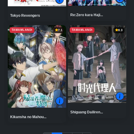
Re:Zero kara Haji...
Tokyo Revengers
TAMAMLANDI
TAMAMLANDI
7.1
8.3
Shiguang Dailiren...
Kikansha no Mahou...