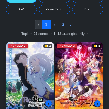
A-Z
Yayın Tarihi
Puan
‹
1
2
3
›
Toplam
29
sonuçtan
1
–
12
arası gösteriliyor
TAMAMLANDI
TAMAMLANDI
8.4
6.6