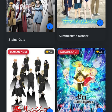
Summertime Render
Steins;Gate
TAMAMLANDI
TAMAMLANDI
7.8
8.4