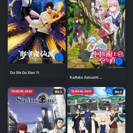
Du Shi Gu Xian Yi
Kaifuku Jutsushi ...
TAMAMLANDI
TAMAMLANDI
9.1
8.5