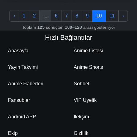
‹
1
2
...
6
7
8
9
10
11
›
Toplam
125
sonuçtan
109
–
120
arası gösteriliyor
Hızlı Bağlantılar
Anasayfa
Anime Listesi
Yayın Takvimi
Anime Shorts
Anime Haberleri
Sohbet
Fansublar
VIP Üyelik
Android APP
İletişim
Ekip
Gizlilik