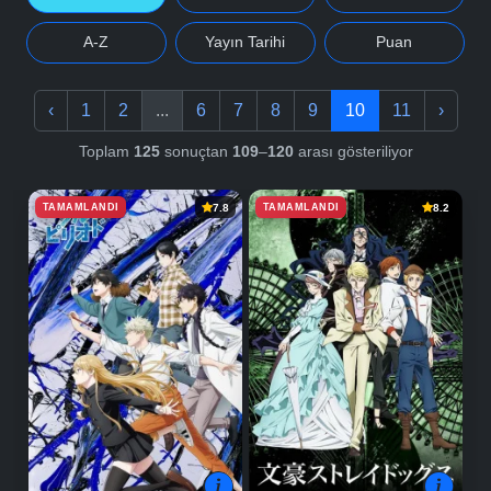
A-Z
Yayın Tarihi
Puan
‹
1
2
...
6
7
8
9
10
11
›
Toplam
125
sonuçtan
109
–
120
arası gösteriliyor
TAMAMLANDI
TAMAMLANDI
7.8
8.2