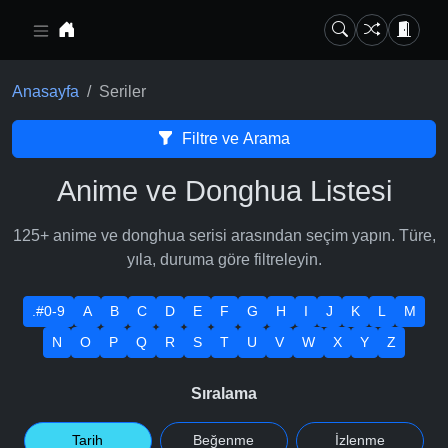
Ana içeriğe geç
Anasayfa
Seriler
Filtre ve Arama
Anime ve Donghua Listesi
125+ anime ve donghua serisi arasından seçim yapın. Türe,
yıla, duruma göre filtreleyin.
.#0-9
A
B
C
D
E
F
G
H
I
J
K
L
M
N
O
P
Q
R
S
T
U
V
W
X
Y
Z
Sıralama
Tarih
Beğenme
İzlenme