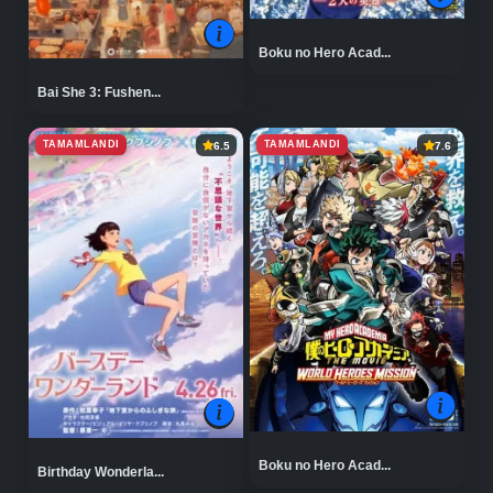
Boku no Hero Acad...
Bai She 3: Fushen...
TAMAMLANDI
TAMAMLANDI
6.5
7.6
Boku no Hero Acad...
Birthday Wonderla...