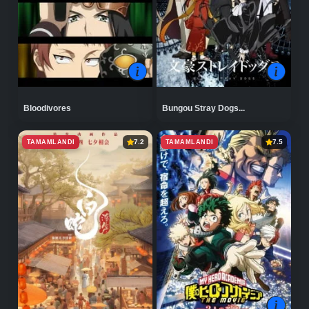
Bloodivores
Bungou Stray Dogs...
TAMAMLANDI
TAMAMLANDI
7.2
7.5