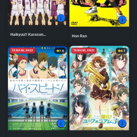
Haikyuu!! Karasun...
Hon Ran
TAMAMLANDI
TAMAMLANDI
7.9
8.7