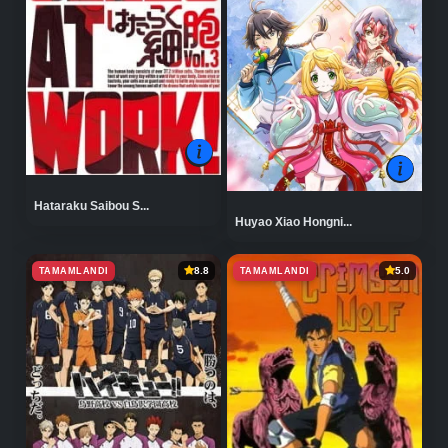
Hataraku Saibou S...
Huyao Xiao Hongni...
TAMAMLANDI
TAMAMLANDI
8.8
5.0