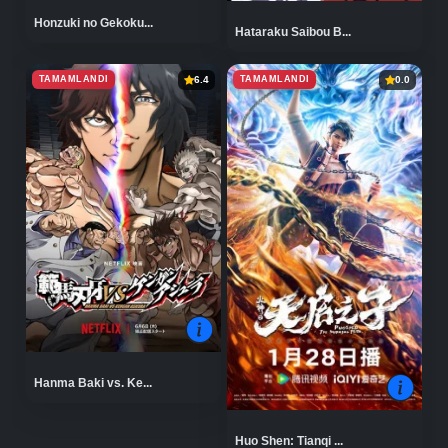
Honzuki no Gekoku...
Hataraku Saibou B...
TAMAMLANDI
TAMAMLANDI
6.4
0.0
Hanma Baki vs. Ke...
Huo Shen: Tianqi ...