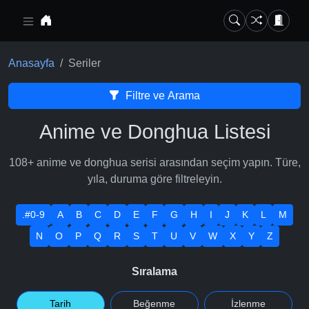
Ana içeriğe geç
Anasayfa
Seriler
Filtre ve Arama
Anime ve Donghua Listesi
108+ anime ve donghua serisi arasından seçim yapın. Türe,
yıla, duruma göre filtreleyin.
.#0-9
A
B
C
D
E
F
G
H
I
J
K
L
M
N
O
P
Q
R
S
T
U
V
W
X
Y
Z
Sıralama
Tarih
Beğenme
İzlenme