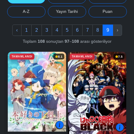
A-Z
Yayın Tarihi
Puan
‹
1
2
3
4
5
6
7
8
9
›
Toplam
108
sonuçtan
97
–
108
arası gösteriliyor
TAMAMLANDI
TAMAMLANDI
8.1
7.5