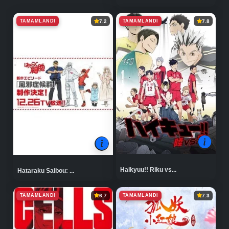
TAMAMLANDI
TAMAMLANDI
7.2
7.8
Haikyuu!! Riku vs...
Hataraku Saibou: ...
TAMAMLANDI
TAMAMLANDI
6.7
7.3