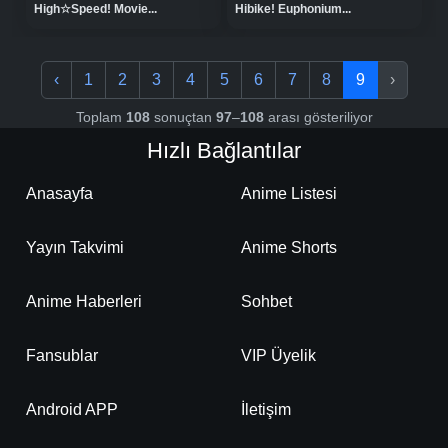
Hibike! Euphonium...
High☆Speed! Movie...
‹
1
2
3
4
5
6
7
8
9
›
Toplam
108
sonuçtan
97
–
108
arası gösteriliyor
Hızlı Bağlantılar
Anasayfa
Anime Listesi
Yayın Takvimi
Anime Shorts
Anime Haberleri
Sohbet
Fansublar
VIP Üyelik
Android APP
İletişim