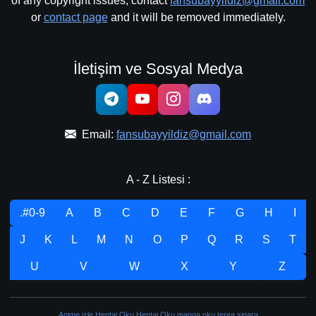
of any copyright issues, contact
fansubayyildiz@gmail.com
or
contact page
and it will be removed immediately.
İletişim ve Sosyal Medya
Email:
fansubayyildiz@gmail.com
A - Z Listesi :
.#0-9
A
B
C
D
E
F
G
H
I
J
K
L
M
N
O
P
Q
R
S
T
U
V
W
X
Y
Z
Anime izle
Hentai Oku
Hentai Oku
manga oku
terea sigara