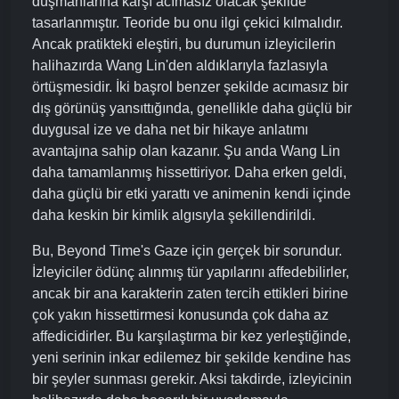
düşmanlarına karşı acımasız olacak şekilde
tasarlanmıştır. Teoride bu onu ilgi çekici kılmalıdır.
Ancak pratikteki eleştiri, bu durumun izleyicilerin
halihazırda Wang Lin'den aldıklarıyla fazlasıyla
örtüşmesidir. İki başrol benzer şekilde acımasız bir
dış görünüş yansıttığında, genellikle daha güçlü bir
duygusal ize ve daha net bir hikaye anlatımı
avantajına sahip olan kazanır. Şu anda Wang Lin
daha tamamlanmış hissettiriyor. Daha erken geldi,
daha güçlü bir etki yarattı ve animenin kendi içinde
daha keskin bir kimlik algısıyla şekillendirildi.
Bu, Beyond Time's Gaze için gerçek bir sorundur.
İzleyiciler ödünç alınmış tür yapılarını affedebilirler,
ancak bir ana karakterin zaten tercih ettikleri birine
çok yakın hissettirmesi konusunda çok daha az
affedicidirler. Bu karşılaştırma bir kez yerleştiğinde,
yeni serinin inkar edilemez bir şekilde kendine has
bir şeyler sunması gerekir. Aksi takdirde, izleyicinin