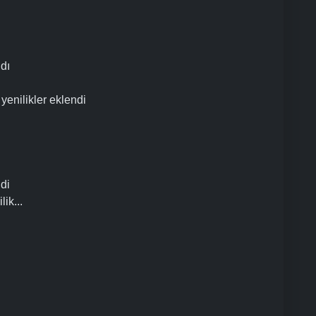
dı
yenilikler eklendi
ldi
ik...