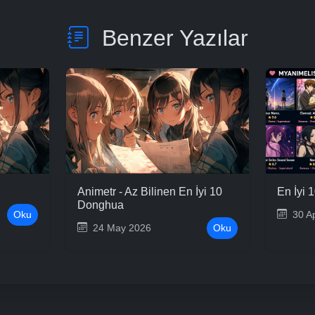
Benzer Yazılar
Animetr - Az Bilinen En İyi 10
En İyi 
Donghua
Oku
30 A
24 May 2026
Oku