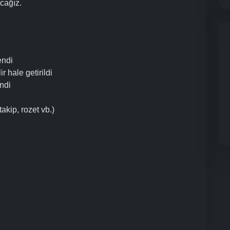
cağız.
endi
r hale getirildi
ndi
takip, rozet vb.)