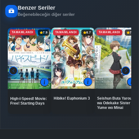
Benzer Seriler
Beğenebileceğin diğer seriler
TAMAMLANDI
TAMAMLANDI
TAMAMLANDI
7.9
8.7
7.7
Hibike! Euphonium 3
Seishun Buta Yarou
High☆Speed! Movie:
wa Odekake Sister no
Free! Starting Days
Yume wo Minai