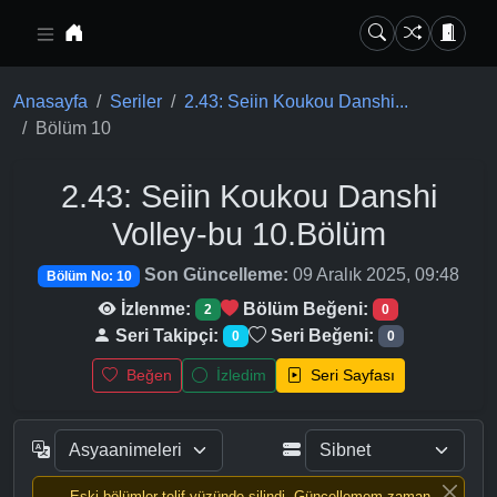
Ana içeriğe geç
Anasayfa
Seriler
2.43: Seiin Koukou Danshi...
Bölüm 10
2.43: Seiin Koukou Danshi
Volley-bu
10.Bölüm
Son Güncelleme:
09 Aralık 2025, 09:48
Bölüm No: 10
İzlenme:
Bölüm Beğeni:
2
0
Seri Takipçi:
Seri Beğeni:
0
0
Beğen
İzledim
Seri Sayfası
Eski bölümler telif yüzünde silindi, Güncellemem zaman