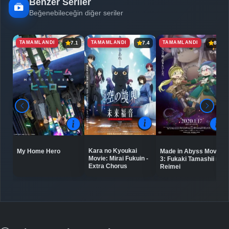
Benzer Seriler
Beğenebileceğin diğer seriler
TAMAMLANDI
TAMAMLANDI
TAMAMLANDI
7.1
7.4
8.6
Kara no Kyoukai
My Home Hero
Made in Abyss Movie
Movie: Mirai Fukuin -
3: Fukaki Tamashii no
Extra Chorus
Reimei