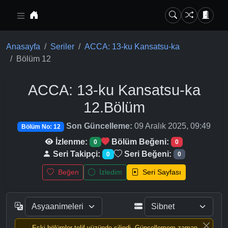
Ana içeriğe geç
Anasayfa
Seriler
ACCA: 13-ku Kansatsu-ka
Bölüm 12
ACCA: 13-ku Kansatsu-ka
12.Bölüm
Son Güncelleme:
09 Aralık 2025, 09:49
Bölüm No: 12
İzlenme:
Bölüm Beğeni:
0
0
Seri Takipçi:
Seri Beğeni:
0
0
Beğen
İzledim
Seri Sayfası
Eski bölümler telif yüzünde silindi, Güncellemem zaman