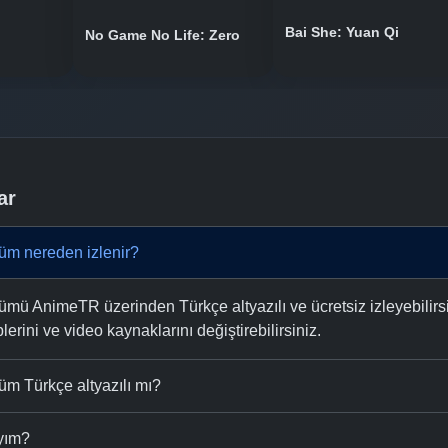
Bai She: Yuan Qi
No Game No Life: Zero
ar
üm nereden izlenir?
mü AnimeTR üzerinden Türkçe altyazılı ve ücretsiz izleyebilirsi
plerini ve video kaynaklarını değiştirebilirsiniz.
üm Türkçe altyazılı mı?
ıyım?