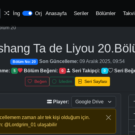
İng
Orj
Anasayfa
Seriler
Bölümler
Takv
ölüm 20
shang Ta de Liyou
20.Böl
Son Güncelleme:
09 Aralık 2025, 09:54
Bölüm No: 20
enme:
Bölüm Beğeni:
Seri Takipçi:
Seri Beğ
5
0
0
Beğen
İzledim
Seri Sayfası
Player:
ncellemem zaman alır tek kişi olduğum için.
m: @Lordgrim_01 ulaşabilir