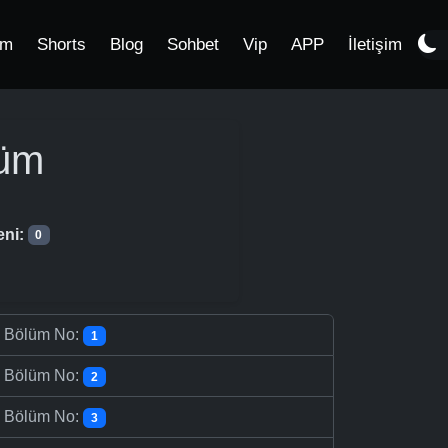
im
Shorts
Blog
Sohbet
Vip
APP
İletişim
üm
eni:
0
-
Bölüm No:
1
-
Bölüm No:
2
-
Bölüm No:
3