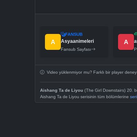
FANSUB
A
Asyaanimeleri
A
a
Fansub Sayfası
P
Video yüklenmiyor mu? Farklı bir player dene
Aishang Ta de Liyou
(The Girl Downstairs) 20. b
Aishang Ta de Liyou serisinin tüm bölümlerine
ser