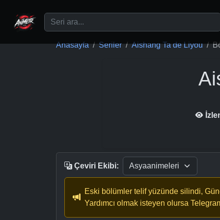
Ana içeriğe geç
Anasayfa
Seriler
Aishang Ta de Liyou
B
Ai
İzl
Çeviri Ekibi:
Eski bölümler telif yüzünde silindi, Gü
Yardımcı olmak isteyen olursa Telegra