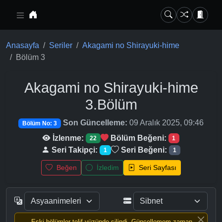
Ana içeriğe geç
Anasayfa
Seriler
Akagami no Shirayuki-hime
Bölüm 3
Akagami no Shirayuki-hime
3.Bölüm
Son Güncelleme:
09 Aralık 2025, 09:46
Bölüm No: 3
İzlenme:
Bölüm Beğeni:
22
1
Seri Takipçi:
Seri Beğeni:
1
1
Beğen
İzledim
Seri Sayfası
Eski bölümler telif yüzünde silindi, Güncellemem zaman