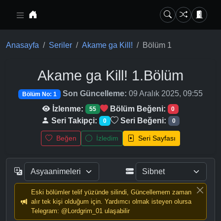
Ana içeriğe geç
Anasayfa
Seriler
Akame ga Kill!
Bölüm 1
Akame ga Kill!
1.Bölüm
Son Güncelleme:
09 Aralık 2025, 09:55
Bölüm No: 1
İzlenme:
Bölüm Beğeni:
55
0
Seri Takipçi:
Seri Beğeni:
0
0
Beğen
İzledim
Seri Sayfası
Eski bölümler telif yüzünde silindi, Güncellemem zaman
alır tek kişi olduğum için. Yardımcı olmak isteyen olursa
Telegram: @Lordgrim_01 ulaşabilir