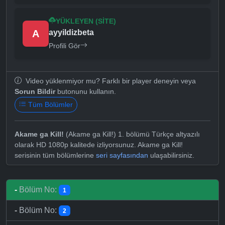
YÜKLEYEN (SITE)
A
ayyildizbeta
Profili Gör
Video yüklenmiyor mu? Farklı bir player deneyin veya
Sorun Bildir
butonunu kullanın.
Tüm Bölümler
Akame ga Kill!
(Akame ga Kill!) 1. bölümü Türkçe altyazılı
olarak HD 1080p kalitede izliyorsunuz. Akame ga Kill!
serisinin tüm bölümlerine
seri sayfasından
ulaşabilirsiniz.
-
Bölüm No:
1
-
Bölüm No:
2