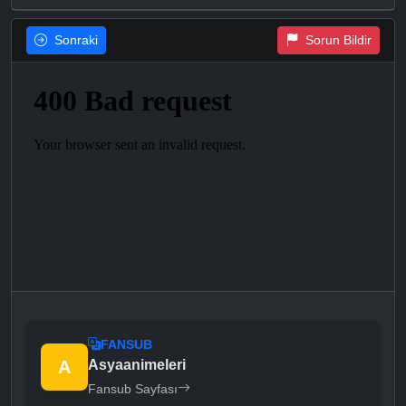
Sonraki
Sorun Bildir
FANSUB
A
Asyaanimeleri
Fansub Sayfası