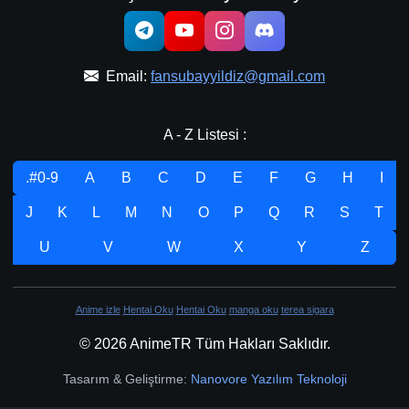
Email:
fansubayyildiz@gmail.com
A - Z Listesi :
.#0-9
A
B
C
D
E
F
G
H
I
J
K
L
M
N
O
P
Q
R
S
T
U
V
W
X
Y
Z
Anime izle
Hentai Oku
Hentai Oku
manga oku
terea sigara
© 2026 AnimeTR Tüm Hakları Saklıdır.
Tasarım & Geliştirme:
Nanovore Yazılım Teknoloji