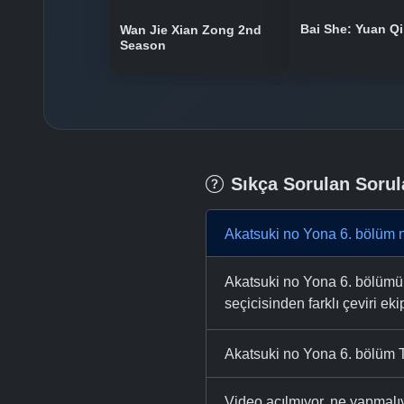
Bai She: Yuan Qi
Wan Jie Xian Zong 2nd
Season
Sıkça Sorulan Sorul
Akatsuki no Yona 6. bölüm n
Akatsuki no Yona 6. bölümü A
seçicisinden farklı çeviri eki
Akatsuki no Yona 6. bölüm T
Video açılmıyor, ne yapmal