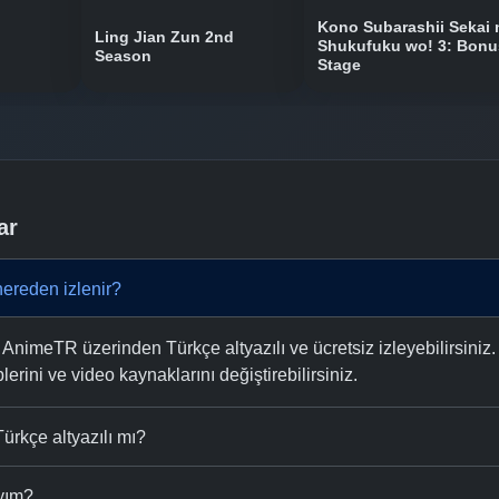
Kono Subarashii Sekai 
Ling Jian Zun 2nd
Shukufuku wo! 3: Bonu
Season
Stage
ar
ereden izlenir?
nimeTR üzerinden Türkçe altyazılı ve ücretsiz izleyebilirsiniz.
plerini ve video kaynaklarını değiştirebilirsiniz.
ürkçe altyazılı mı?
ıyım?