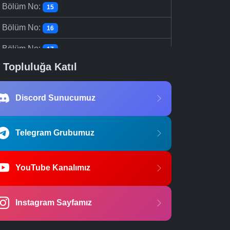
-
Bölüm No:
15
-
Bölüm No:
16
-
Bölüm No:
17
Topluluğa Katıl
-
Bölüm No:
18
-
Bölüm No:
19
Discord Sunucumuz
-
Bölüm No:
20
-
Bölüm No:
Telegram Grubumuz
21
-
Bölüm No:
22
YouTube Kanalımız
-
Bölüm No:
23
-
Bölüm No:
24
Instagram Sayfamız