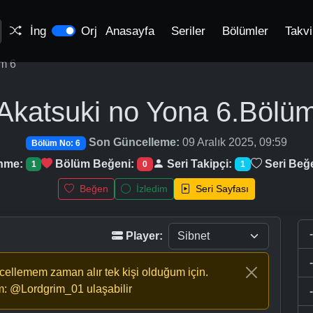
İng
Orj
Anasayfa
Seriler
Bölümler
Takv
m 6
Akatsuki no Yona
6.Bölü
Son Güncelleme:
09 Aralık 2025, 09:59
Bölüm No: 6
enme:
Bölüm Beğeni:
Seri Takipçi:
Seri Beğ
1
0
1
Beğen
İzledim
Seri Sayfası
Player:
ncellemem zaman alır tek kişi olduğum için.
m: @Lordgrim_01 ulaşabilir