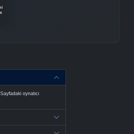
ni
s
 Sayfadaki oynatıcı