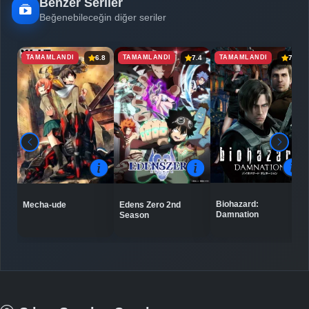
Benzer Seriler
Beğenebileceğin diğer seriler
TAMAMLANDI
TAMAMLANDI
TAMAMLANDI
6.8
7.4
7.1
Biohazard:
Mecha-ude
Edens Zero 2nd
Damnation
Season