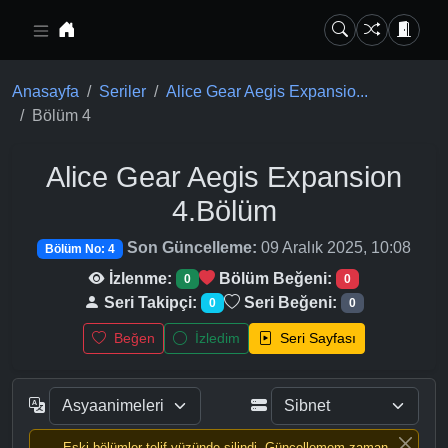
Ana içeriğe geç
Anasayfa
Seriler
Alice Gear Aegis Expansio...
Bölüm 4
Alice Gear Aegis Expansion
4.Bölüm
Son Güncelleme:
09 Aralık 2025, 10:08
Bölüm No: 4
İzlenme:
Bölüm Beğeni:
0
0
Seri Takipçi:
Seri Beğeni:
0
0
Beğen
İzledim
Seri Sayfası
Eski bölümler telif yüzünde silindi, Güncellemem zaman