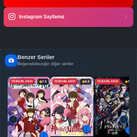
-
Bölüm No:
23
Instagram Sayfamız
-
Bölüm No:
24
Benzer Seriler
Beğenebileceğin diğer seriler
TAMAMLANDI
TAMAMLANDI
TAMAMLANDI
7.9
8.0
7.3