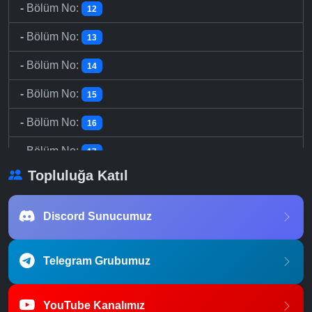
-
Bölüm No:
12
-
Bölüm No:
13
-
Bölüm No:
14
-
Bölüm No:
15
-
Bölüm No:
16
-
Bölüm No:
17
Topluluğa Katıl
-
Bölüm No:
18
-
Bölüm No:
19
Discord Sunucumuz
-
Bölüm No:
20
Telegram Grubumuz
-
Bölüm No:
21
-
Bölüm No:
22
YouTube Kanalımız