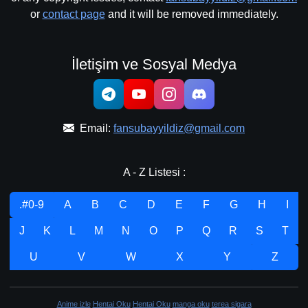
or
contact page
and it will be removed immediately.
İletişim ve Sosyal Medya
Email:
fansubayyildiz@gmail.com
A - Z Listesi :
.#0-9
A
B
C
D
E
F
G
H
I
J
K
L
M
N
O
P
Q
R
S
T
U
V
W
X
Y
Z
Anime izle
Hentai Oku
Hentai Oku
manga oku
terea sigara