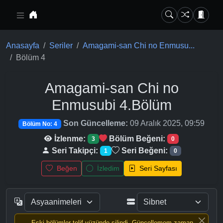
Ana içeriğe geç
Anasayfa
Seriler
Amagami-san Chi no Enmusu...
Bölüm 4
Amagami-san Chi no
Enmusubi
4.Bölüm
Son Güncelleme:
09 Aralık 2025, 09:59
Bölüm No: 4
İzlenme:
Bölüm Beğeni:
3
0
Seri Takipçi:
Seri Beğeni:
1
0
Beğen
İzledim
Seri Sayfası
Eski bölümler telif yüzünde silindi, Güncellemem zaman