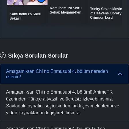
Kami nomi zo Shiru
Trinity Seven Movie
Sekai: Megami-hen
2: Heavens Library to
Kami nomi zo Shiru
Crimson Lord
Sekai II
Sıkça Sorulan Sorular
Amagami-san Chi no Enmusubi 4. bölüm nereden
izlenir?
Amagami-san Chi no Enmusubi 4. bölümü AnimeTR
üzerinden Türkçe altyazılı ve ücretsiz izleyebilirsiniz.
Sayfadaki oynatıcı seçicisinden farklı çeviri ekiplerini ve
video kaynaklarını değiştirebilirsiniz.
Amagami-san Chi no Enmusubi 4. bölüm Türkçe