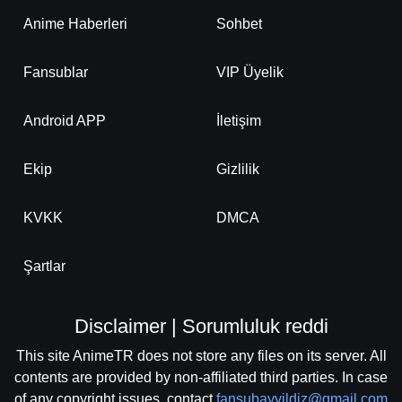
Anime Haberleri
Sohbet
Fansublar
VIP Üyelik
Android APP
İletişim
Ekip
Gizlilik
KVKK
DMCA
Şartlar
Disclaimer | Sorumluluk reddi
This site AnimeTR does not store any files on its server. All
contents are provided by non-affiliated third parties. In case
of any copyright issues, contact
fansubayyildiz@gmail.com