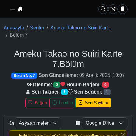
Ana içeriğe geç
Anasayfa
Seriler
Ameku Takao no Suiri Kart...
Bölüm 7
Ameku Takao no Suiri Karte
7.Bölüm
Son Güncelleme:
09 Aralık 2025, 10:07
Bölüm No: 7
İzlenme:
Bölüm Beğeni:
0
0
Seri Takipçi:
Seri Beğeni:
1
1
Beğen
İzledim
Seri Sayfası
Eski bölümler telif yüzünde silindi, Güncellemem zaman