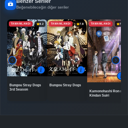
Benzer Seriler
Beğenebileceğin diğer seriler
TAMAMLANDI
TAMAMLANDI
TAMAMLANDI
8.2
7.8
7.5
Bungou Stray Dogs
Bungou Stray Dogs
3rd Season
Kamonohashi Ron no
Kindan Suiri