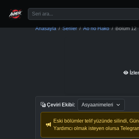
Ana içeriğe geç
Anasayfa
Seriler
Ao no Hako
Bölüm 12
İzl
Çeviri Ekibi:
Eski bölümler telif yüzünde silindi, Gü
Yardımcı olmak isteyen olursa Telegra