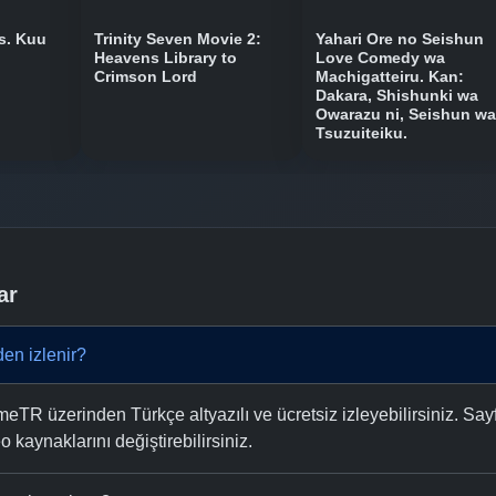
s. Kuu
Trinity Seven Movie 2:
Yahari Ore no Seishun
Heavens Library to
Love Comedy wa
Crimson Lord
Machigatteiru. Kan:
Dakara, Shishunki wa
Owarazu ni, Seishun wa
Tsuzuiteiku.
ar
en izlenir?
TR üzerinden Türkçe altyazılı ve ücretsiz izleyebilirsiniz. Say
eo kaynaklarını değiştirebilirsiniz.