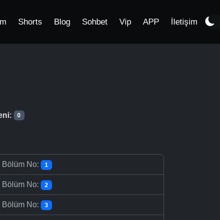
im
Shorts
Blog
Sohbet
Vip
APP
İletişim
eni:
0
-
Bölüm No:
1
-
Bölüm No:
2
-
Bölüm No:
3