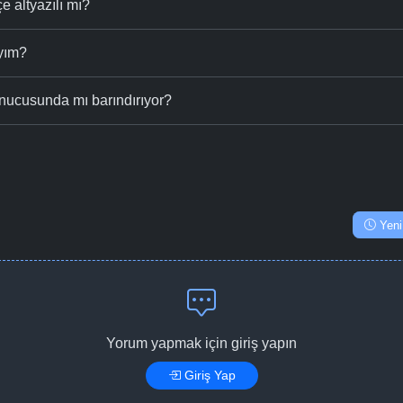
 altyazılı mı?
ıyım?
nucusunda mı barındırıyor?
Yeni
Yorum yapmak için giriş yapın
Giriş Yap