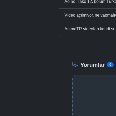
Ao no Hako 12. bölüm Türkçe
Video açılmıyor, ne yapmal
AnimeTR videoları kendi su
Yorumlar
0