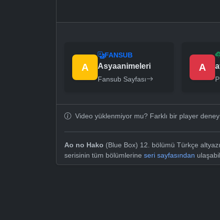
FANSUB
A
Asyaanimeleri
A
a
Fansub Sayfası
P
Video yüklenmiyor mu? Farklı bir player dene
Ao no Hako
(Blue Box) 12. bölümü Türkçe altyazı
serisinin tüm bölümlerine
seri sayfasından
ulaşabil