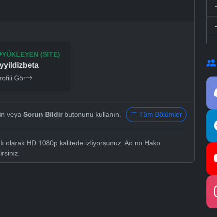
YÜKLEYEN (SITE)
yyildizbeta
rofili Gör
yin veya
Sorun Bildir
butonunu kullanın.
Tüm Bölümler
lı olarak HD 1080p kalitede izliyorsunuz. Ao no Hako
irsiniz.