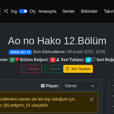
İng
Orj
Anasayfa
Seriler
Bölümler
Takv
Ao no Hako
12.Bölüm
Son Güncelleme:
09 Aralık 2025, 10:05
Bölüm No: 12
enme:
Bölüm Beğeni:
Seri Takipçi:
Seri Beğ
5
0
2
Beğen
İzledim
Seri Sayfası
Player:
ncellemem zaman alır tek kişi olduğum için.
m: @Lordgrim_01 ulaşabilir