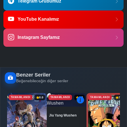
Telegram Grubumuz
YouTube Kanalımız
Instagram Sayfamız
Benzer Seriler
Beğenebileceğin diğer seriler
TAMAMLANDI
TAMAMLANDI
TAMAMLANDI
0.0
6.9
7.1
Jiu Yang Wushen