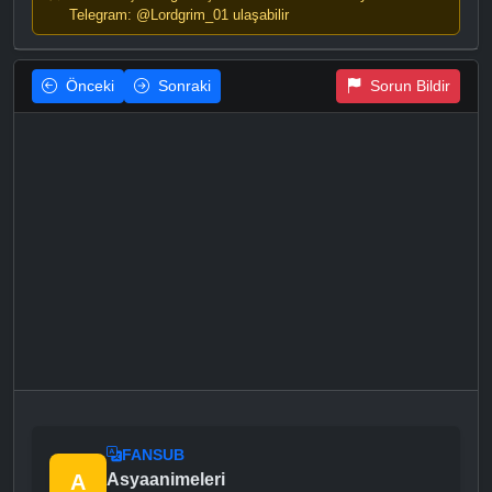
Telegram: @Lordgrim_01 ulaşabilir
Önceki
Sonraki
Sorun Bildir
FANSUB
A
Asyaanimeleri