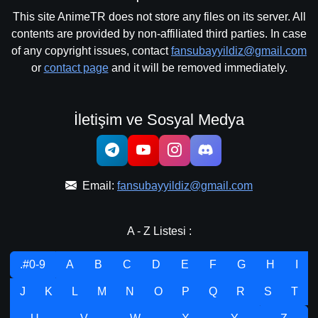
This site AnimeTR does not store any files on its server. All
contents are provided by non-affiliated third parties. In case
of any copyright issues, contact
fansubayyildiz@gmail.com
or
contact page
and it will be removed immediately.
İletişim ve Sosyal Medya
Email:
fansubayyildiz@gmail.com
A - Z Listesi :
.#0-9
A
B
C
D
E
F
G
H
I
J
K
L
M
N
O
P
Q
R
S
T