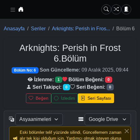
Ana içeriğe geç
Anasayfa
Seriler
Arknights: Perish in Fros...
Bölüm 6
Arknights: Perish in Frost
6.Bölüm
Son Güncelleme:
09 Aralık 2025, 09:44
Bölüm No: 6
İzlenme:
Bölüm Beğeni:
1
0
Seri Takipçi:
Seri Beğeni:
0
0
Beğen
İzledim
Seri Sayfası
Eski bölümler telif yüzünde silindi, Güncellemem zaman
alır tek kişi olduğum için. Yardımcı olmak isteyen olursa