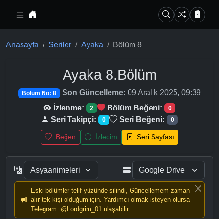
Ana içeriğe geç
Anasayfa
Seriler
Ayaka
Bölüm 8
Ayaka
8.Bölüm
Son Güncelleme:
09 Aralık 2025, 09:39
Bölüm No: 8
İzlenme:
Bölüm Beğeni:
2
0
Seri Takipçi:
Seri Beğeni:
0
0
Beğen
İzledim
Seri Sayfası
Eski bölümler telif yüzünde silindi, Güncellemem zaman
alır tek kişi olduğum için. Yardımcı olmak isteyen olursa
Telegram: @Lordgrim_01 ulaşabilir