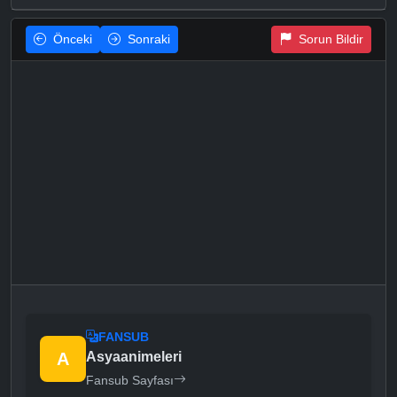
Önceki
Sonraki
Sorun Bildir
FANSUB
A
Asyaanimeleri
Fansub Sayfası