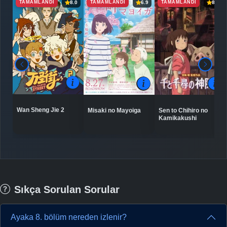
TAMAMLANDI
TAMAMLANDI
TAMAMLANDI
8.0
6.9
8.8
Wan Sheng Jie 2
Misaki no Mayoiga
Sen to Chihiro no
Kamikakushi
Sıkça Sorulan Sorular
Ayaka 8. bölüm nereden izlenir?