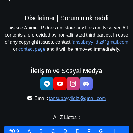
Disclaimer | Sorumluluk reddi
This site AnimeTR does not store any files on its server. All
contents are provided by non-affiliated third parties. In case
of any copyright issues, contact
fansubayyildiz@gmail.com
or
contact page
and it will be removed immediately.
İletişim ve Sosyal Medya
Email:
fansubayyildiz@gmail.com
A - Z Listesi :
.#0-9
A
B
C
D
E
F
G
H
I