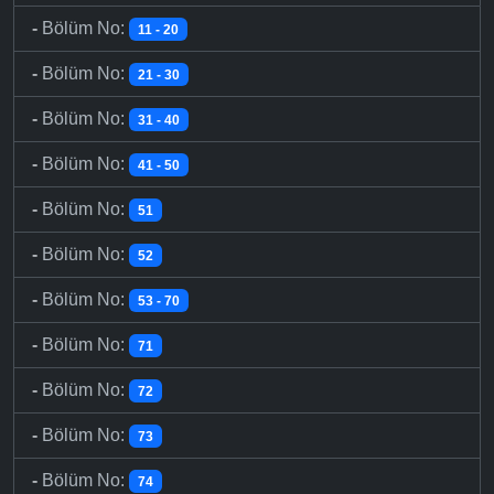
-
Bölüm No:
11 - 20
-
Bölüm No:
21 - 30
-
Bölüm No:
31 - 40
-
Bölüm No:
41 - 50
-
Bölüm No:
51
-
Bölüm No:
52
-
Bölüm No:
53 - 70
-
Bölüm No:
71
-
Bölüm No:
72
-
Bölüm No:
73
-
Bölüm No:
74