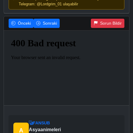
Telegram: @Lordgrim_01 ulaşabilir
Önceki
Sonraki
Sorun Bildir
FANSUB
A
Asyaanimeleri