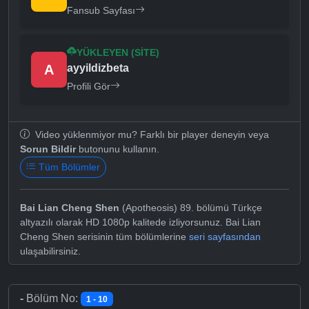
Fansub Sayfası
YÜKLEYEN (SITE)
A
ayyildizbeta
Profili Gör
Video yüklenmiyor mu? Farklı bir player deneyin veya
Sorun Bildir
butonunu kullanın.
Tüm Bölümler
Bai Lian Cheng Shen
(Apotheosis) 89. bölümü Türkçe
altyazılı olarak HD 1080p kalitede izliyorsunuz. Bai Lian
Cheng Shen serisinin tüm bölümlerine
seri sayfasından
ulaşabilirsiniz.
-
Bölüm No:
1 - 10