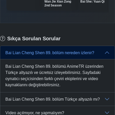
Bai She: Yuan Qi
Wan Jie Xian Zong
2nd Season
-
Bölüm No:
97
-
Bölüm No:
98
-
Bölüm No:
99
Sıkça Sorulan Sorular
-
Bölüm No:
100
-
Bölüm No:
101
Bai Lian Cheng Shen 89. bölüm nereden izlenir?
-
Bölüm No:
102
Bai Lian Cheng Shen 89. bölümü AnimeTR üzerinden
-
Bölüm No:
Türkçe altyazılı ve ücretsiz izleyebilirsiniz. Sayfadaki
103
oynatıcı seçicisinden farklı çeviri ekiplerini ve video
-
Bölüm No:
104
kaynaklarını değiştirebilirsiniz.
-
Bölüm No:
104
Bai Lian Cheng Shen 89. bölüm Türkçe altyazılı mı?
-
Bölüm No:
105 - 106
Video açılmıyor, ne yapmalıyım?
-
Bölüm No:
107