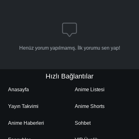
118
-
Bölüm No:
119 - 120
-
Bölüm No:
121
-
Bölüm No:
122 - 123
Henüz yorum yapılmamış. İlk yorumu sen yap!
-
Bölüm No:
124
-
Bölüm No:
125
Hızlı Bağlantılar
-
Bölüm No:
126
-
Bölüm No:
Anasayfa
Anime Listesi
127
-
Bölüm No:
128
Yayın Takvimi
Anime Shorts
-
Bölüm No:
129
Anime Haberleri
Sohbet
-
Bölüm No:
130