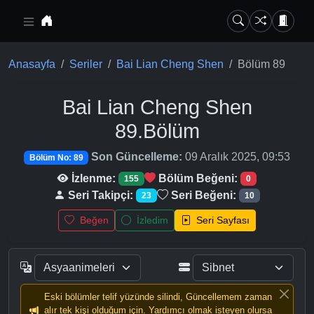
Ana içeriğe geç
Anasayfa
Seriler
Bai Lian Cheng Shen
Bölüm 89
Bai Lian Cheng Shen
89.Bölüm
Son Güncelleme:
09 Aralık 2025, 09:53
Bölüm No: 89
İzlenme:
Bölüm Beğeni:
155
0
Seri Takipçi:
Seri Beğeni:
23
10
Beğen
İzledim
Seri Sayfası
Eski bölümler telif yüzünde silindi, Güncellemem zaman
alır tek kişi olduğum için. Yardımcı olmak isteyen olursa