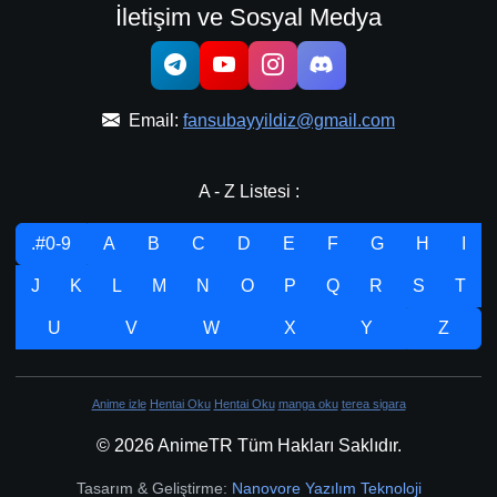
İletişim ve Sosyal Medya
Email:
fansubayyildiz@gmail.com
A - Z Listesi :
.#0-9
A
B
C
D
E
F
G
H
I
J
K
L
M
N
O
P
Q
R
S
T
U
V
W
X
Y
Z
Anime izle
Hentai Oku
Hentai Oku
manga oku
terea sigara
© 2026 AnimeTR Tüm Hakları Saklıdır.
Tasarım & Geliştirme:
Nanovore Yazılım Teknoloji