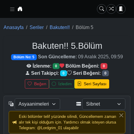
Ana içeriğe geç
Anasayfa
Seriler
Bakuten!!
Bölüm 5
Bakuten!!
5.Bölüm
Son Güncelleme:
09 Aralık 2025, 09:59
Bölüm No: 5
İzlenme:
Bölüm Beğeni:
0
0
Seri Takipçi:
Seri Beğeni:
0
0
Beğen
İzledim
Seri Sayfası
Eski bölümler telif yüzünde silindi, Güncellemem zaman
alır tek kişi olduğum için. Yardımcı olmak isteyen olursa
Telegram: @Lordgrim_01 ulaşabilir