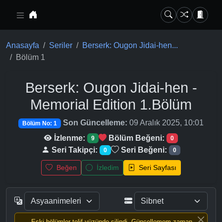
Ana içeriğe geç
Anasayfa
Seriler
Berserk: Ougon Jidai-hen...
Bölüm 1
Berserk: Ougon Jidai-hen -
Memorial Edition
1.Bölüm
Son Güncelleme:
09 Aralık 2025, 10:01
Bölüm No: 1
İzlenme:
Bölüm Beğeni:
9
0
Seri Takipçi:
Seri Beğeni:
0
0
Beğen
İzledim
Seri Sayfası
Eski bölümler telif yüzünde silindi, Güncellemem zaman