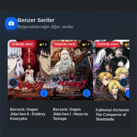
Benzer Seriler
Beğenebileceğin diğer seriler
TAMAMLANDI
TAMAMLANDI
TAMAMLANDI
7.9
7.7
7.5
Berserk: Ougon
Berserk: Ougon
Fullmetal Alchemist:
Jidai-hen II - Doldrey
Jidai-hen I - Haou no
The Conqueror of
Kouryaku
Tamago
Shamballa