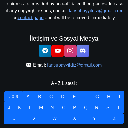
contents are provided by non-affiliated third parties. In case
of any copyright issues, contact
fansubayyildiz@gmail.com
or
contact page
and it will be removed immediately.
İletişim ve Sosyal Medya
Email:
fansubayyildiz@gmail.com
A - Z Listesi :
.#0-9
A
B
C
D
E
F
G
H
I
J
K
L
M
N
O
P
Q
R
S
T
U
V
W
X
Y
Z