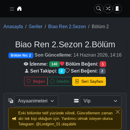
Ana içeriğe geç
Anasayfa
Seriler
Biao Ren 2.Sezon
Bölüm 2
Biao Ren 2.Sezon
2.Bölüm
Son Güncelleme:
14 Haziran 2026, 14:16
Bölüm No: 2
İzlenme:
Bölüm Beğeni:
140
1
Seri Takipçi:
Seri Beğeni:
2
2
Beğen
İzledim
Seri Sayfası
Eski bölümler telif yüzünde silindi, Güncellemem zaman
alır tek kişi olduğum için. Yardımcı olmak isteyen olursa
Telegram: @Lordgrim_01 ulaşabilir