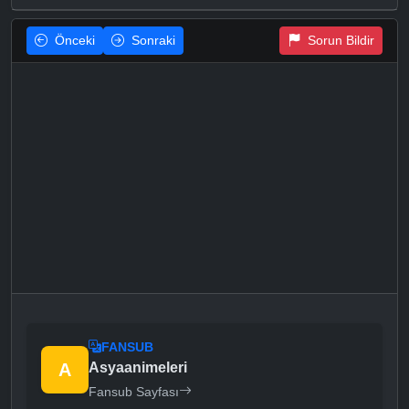
Önceki
Sonraki
Sorun Bildir
FANSUB
A
Asyaanimeleri
Fansub Sayfası