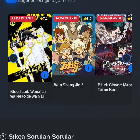
Beğenebileceğin diğer seriler
TAMAMLANDI
TAMAMLANDI
TAMAMLANDI
7.1
8.0
8.0
Wan Sheng Jie 2
Black Clover: Mahou
Tei no Ken
Blood Lad: Wagahai
wa Neko de wa Nai
Sıkça Sorulan Sorular