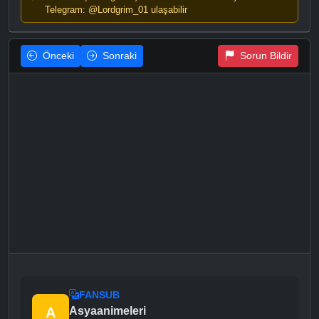
Telegram: @Lordgrim_01 ulaşabilir
Önceki
Sonraki
Sorun Bildir
FANSUB
A
Asyaanimeleri