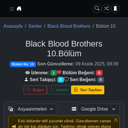
Ana içeriğe geç
Anasayfa
Seriler
Black Blood Brothers
Bölüm 10
Black Blood Brothers
10.Bölüm
Son Güncelleme:
09 Aralık 2025, 09:39
Bölüm No: 10
İzlenme:
Bölüm Beğeni:
1
0
Seri Takipçi:
Seri Beğeni:
0
0
Beğen
İzledim
Seri Sayfası
Eski bölümler telif yüzünde silindi, Güncellemem zaman
alır tek kişi olduğum için. Yardımcı olmak isteyen olursa