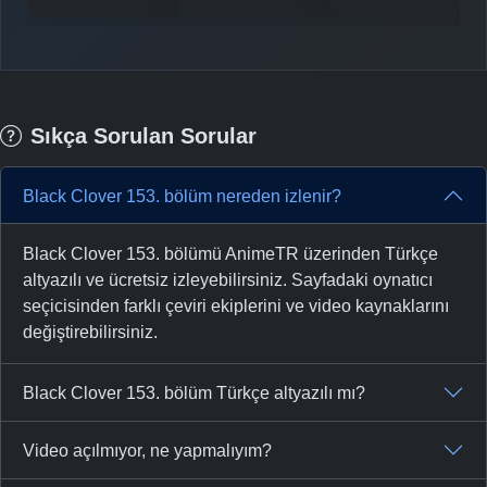
-
Bölüm No:
36
-
Bölüm No:
37
-
Bölüm No:
38
Sıkça Sorulan Sorular
-
Bölüm No:
39
Black Clover 153. bölüm nereden izlenir?
-
Bölüm No:
40
-
Bölüm No:
41
Black Clover 153. bölümü AnimeTR üzerinden Türkçe
altyazılı ve ücretsiz izleyebilirsiniz. Sayfadaki oynatıcı
-
Bölüm No:
42
seçicisinden farklı çeviri ekiplerini ve video kaynaklarını
değiştirebilirsiniz.
-
Bölüm No:
43
-
Bölüm No:
44
Black Clover 153. bölüm Türkçe altyazılı mı?
-
Bölüm No:
45
Video açılmıyor, ne yapmalıyım?
-
Bölüm No:
46