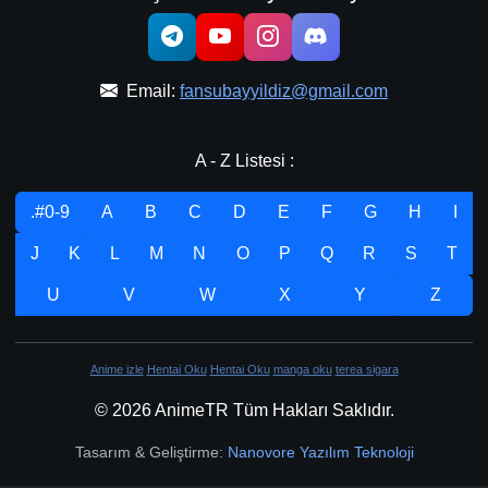
-
Bölüm No:
80
-
Bölüm No:
81
Email:
fansubayyildiz@gmail.com
-
Bölüm No:
82
A - Z Listesi :
-
Bölüm No:
83
.#0-9
A
B
C
D
E
F
G
H
I
-
Bölüm No:
84
J
K
L
M
N
O
P
Q
R
S
T
-
Bölüm No:
85
U
V
W
X
Y
Z
-
Bölüm No:
86
-
Bölüm No:
87
Anime izle
Hentai Oku
Hentai Oku
manga oku
terea sigara
-
Bölüm No:
88
© 2026 AnimeTR Tüm Hakları Saklıdır.
-
Bölüm No:
89
Tasarım & Geliştirme:
Nanovore Yazılım Teknoloji
-
Bölüm No:
90