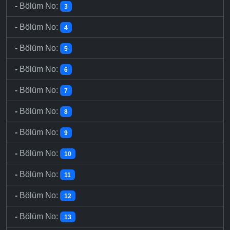
-
Bölüm No:
3
-
Bölüm No:
4
-
Bölüm No:
5
-
Bölüm No:
6
-
Bölüm No:
7
-
Bölüm No:
8
-
Bölüm No:
9
-
Bölüm No:
10
-
Bölüm No:
11
-
Bölüm No:
12
-
Bölüm No:
13