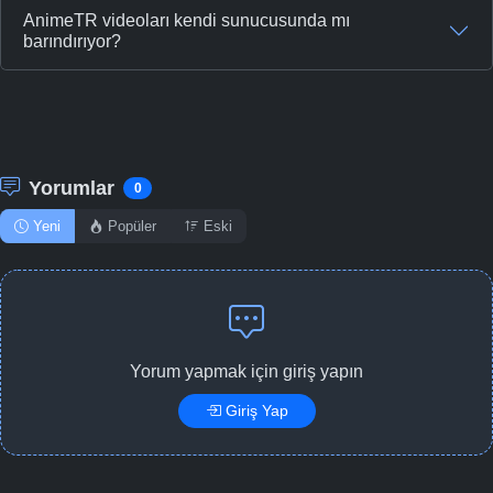
AnimeTR videoları kendi sunucusunda mı
-
Bölüm No:
47
barındırıyor?
-
Bölüm No:
48
-
Bölüm No:
49
-
Bölüm No:
50
Yorumlar
0
-
Bölüm No:
51
Yeni
Popüler
Eski
-
Bölüm No:
52
-
Bölüm No:
53
-
Bölüm No:
54
Yorum yapmak için giriş yapın
-
Bölüm No:
55
Giriş Yap
-
Bölüm No:
56
-
Bölüm No:
57