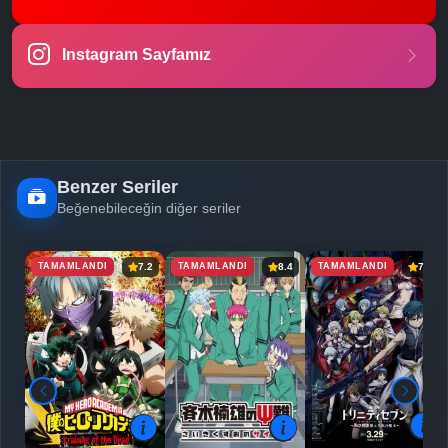
-
Bölüm No:
23
Instagram Sayfamız
-
Bölüm No:
24
-
Bölüm No:
25
Benzer Seriler
Beğenebileceğin diğer seriler
TAMAMLANDI
TAMAMLANDI
TAMAMLANDI
7.2
8.4
7.3