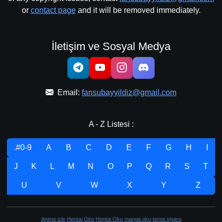
or
contact page
and it will be removed immediately.
İletişim ve Sosyal Medya
Email:
fansubayyildiz@gmail.com
A - Z Listesi :
.#0-9
A
B
C
D
E
F
G
H
I
J
K
L
M
N
O
P
Q
R
S
T
U
V
W
X
Y
Z
Anime izle
Hentai Oku
Hentai Oku
manga oku
terea sigara