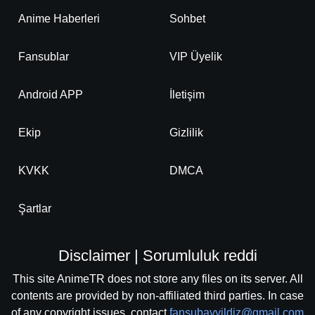
Anime Haberleri
Sohbet
Fansublar
VIP Üyelik
Android APP
İletişim
Ekip
Gizlilik
KVKK
DMCA
Şartlar
Disclaimer | Sorumluluk reddi
This site AnimeTR does not store any files on its server. All
contents are provided by non-affiliated third parties. In case
of any copyright issues, contact
fansubayyildiz@gmail.com