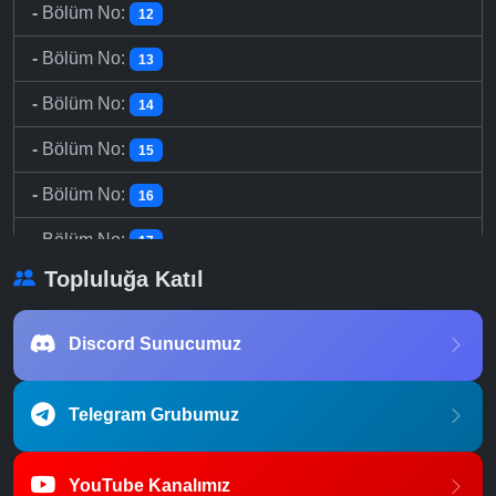
-
Bölüm No:
12
-
Bölüm No:
13
-
Bölüm No:
14
-
Bölüm No:
15
-
Bölüm No:
16
-
Bölüm No:
17
Topluluğa Katıl
-
Bölüm No:
18
-
Bölüm No:
19
Discord Sunucumuz
-
Bölüm No:
20
Telegram Grubumuz
-
Bölüm No:
21
-
Bölüm No:
22
YouTube Kanalımız