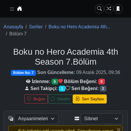
Ana içeriğe geç
Anasayfa
Seriler
Boku no Hero Academia 4th...
Bölüm 7
Boku no Hero Academia 4th
Season
7.Bölüm
Son Güncelleme:
09 Aralık 2025, 09:36
Bölüm No: 7
İzlenme:
Bölüm Beğeni:
6
0
Seri Takipçi:
Seri Beğeni:
1
2
Beğen
İzledim
Seri Sayfası
Eski bölümler telif yüzünde silindi, Güncellemem zaman