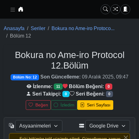
Ana içeriğe geç
Anasayfa
Seriler
Bokura no Ame-iro Protoco...
Bölüm 12
Bokura no Ame-iro Protocol
12.Bölüm
Son Güncelleme:
09 Aralık 2025, 09:47
Bölüm No: 12
İzlenme:
Bölüm Beğeni:
11
0
Seri Takipçi:
Seri Beğeni:
0
0
Beğen
İzledim
Seri Sayfası
Eski bölümler telif yüzünde silindi, Güncellemem zaman