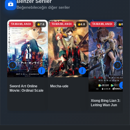
Benzer Seriler
Beğenebileceğin diğer seriler
TAMAMLANDI
TAMAMLANDI
TAMAMLANDI
7.6
6.8
0.0
Sword Art Online
Mecha-ude
Movie: Ordinal Scale
Xiong Bing Lian 3:
Leiting Wan Jun