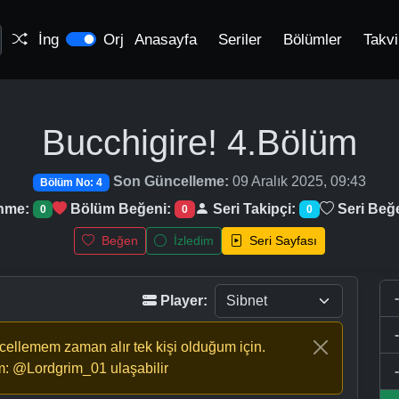
İng
Orj
Anasayfa
Seriler
Bölümler
Takv
Bucchigire!
4.Bölüm
Son Güncelleme:
09 Aralık 2025, 09:43
Bölüm No: 4
enme:
Bölüm Beğeni:
Seri Takipçi:
Seri Beğ
0
0
0
Beğen
İzledim
Seri Sayfası
Player:
ncellemem zaman alır tek kişi olduğum için.
m: @Lordgrim_01 ulaşabilir