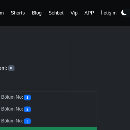
im
Shorts
Blog
Sohbet
Vip
APP
İletişim
eni:
0
-
Bölüm No:
1
-
Bölüm No:
2
-
Bölüm No:
3