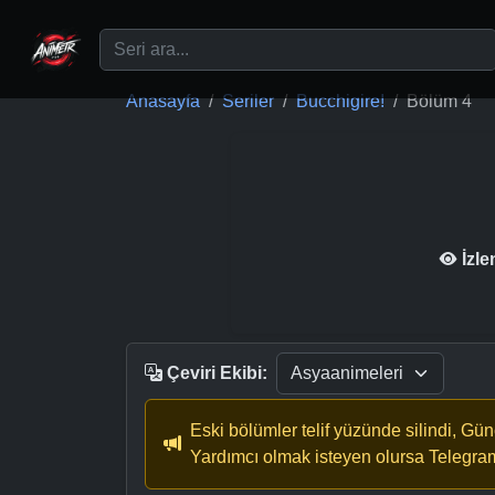
Ana içeriğe geç
Anasayfa
Seriler
Bucchigire!
Bölüm 4
İzl
Çeviri Ekibi:
Eski bölümler telif yüzünde silindi, Gü
Yardımcı olmak isteyen olursa Telegra