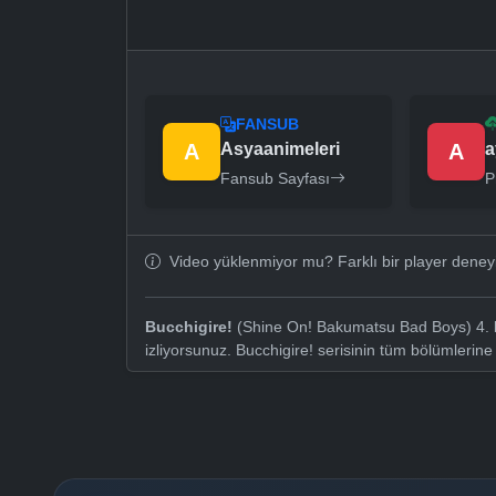
FANSUB
A
Asyaanimeleri
A
a
Fansub Sayfası
P
Video yüklenmiyor mu? Farklı bir player dene
Bucchigire!
(Shine On! Bakumatsu Bad Boys) 4. b
izliyorsunuz. Bucchigire! serisinin tüm bölümlerin