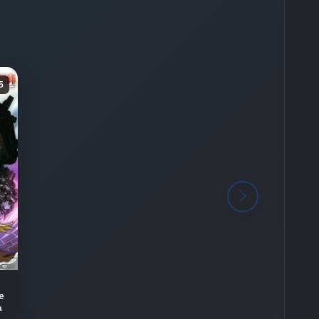
5
e
a