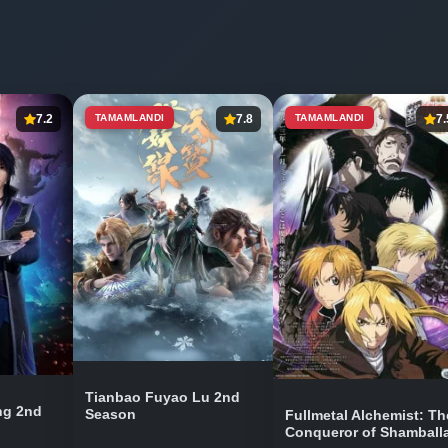
7.2
TAMAMLANDI
7.8
TAMAMLANDI
7.
Tianbao Fuyao Lu 2nd
ng 2nd
Season
Fullmetal Alchemist: Th
Conqueror of Shamball