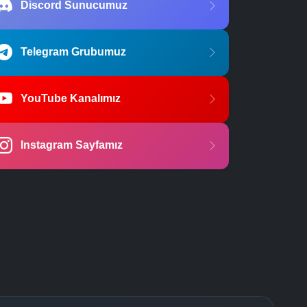
Discord Sunucumuz
Telegram Grubumuz
YouTube Kanalımız
Instagram Sayfamız