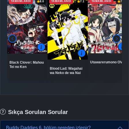
TAMAMLANDI
TAMAMLANDI
TAMAMLANDI
8.0
7.1
7.2
Utawarerumono OVA
Black Clover: Mahou
Tei no Ken
Blood Lad: Wagahai
wa Neko de wa Nai
Sıkça Sorulan Sorular
Buddy Daddies 6. bölüm nereden izlenir?