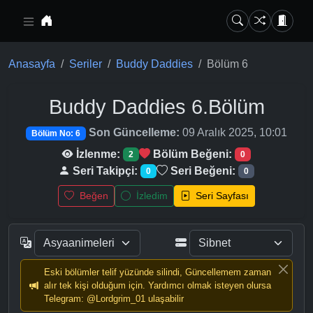
Ana içeriğe geç
Anasayfa
Seriler
Buddy Daddies
Bölüm 6
Buddy Daddies
6.Bölüm
Son Güncelleme:
09 Aralık 2025, 10:01
Bölüm No: 6
İzlenme:
Bölüm Beğeni:
2
0
Seri Takipçi:
Seri Beğeni:
0
0
Beğen
İzledim
Seri Sayfası
Eski bölümler telif yüzünde silindi, Güncellemem zaman
alır tek kişi olduğum için. Yardımcı olmak isteyen olursa
Telegram: @Lordgrim_01 ulaşabilir