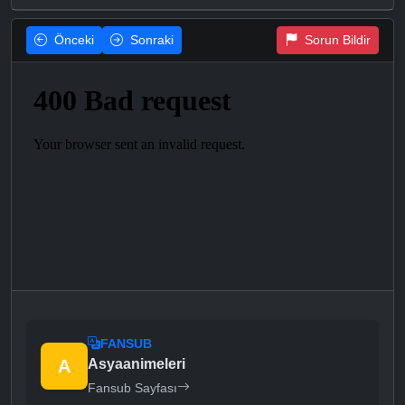
Önceki
Sonraki
Sorun Bildir
FANSUB
A
Asyaanimeleri
Fansub Sayfası