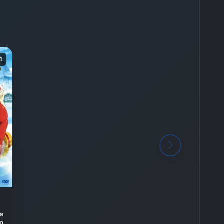
4
us
no