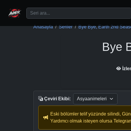
Ana içeriğe geç
Anasayfa
Seriler
Bye Bye, Earth 2nd Sea
Bye B
İzl
Çeviri Ekibi:
Eski bölümler telif yüzünde silindi, Gü
Yardımcı olmak isteyen olursa Telegra