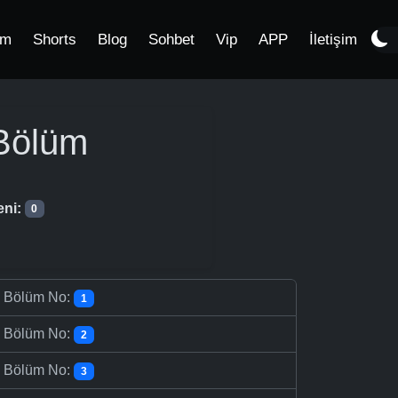
im
Shorts
Blog
Sohbet
Vip
APP
İletişim
Bölüm
eni:
0
-
Bölüm No:
1
-
Bölüm No:
2
-
Bölüm No:
3