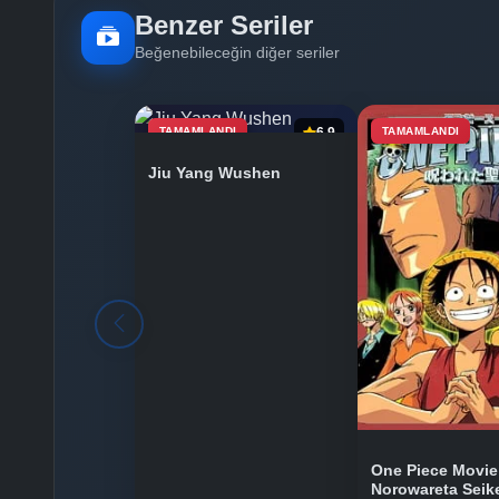
Benzer Seriler
Beğenebileceğin diğer seriler
TAMAMLANDI
6.9
TAMAMLANDI
Jiu Yang Wushen
One Piece Movie
Norowareta Seik