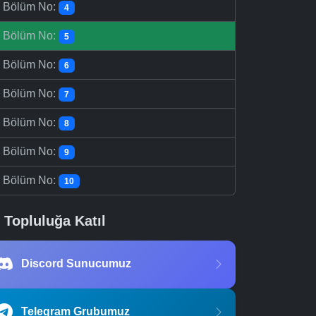
-
Bölüm No:
4
-
Bölüm No:
5
-
Bölüm No:
6
-
Bölüm No:
7
-
Bölüm No:
8
-
Bölüm No:
9
-
Bölüm No:
10
Topluluğa Katıl
Discord Sunucumuz
Telegram Grubumuz