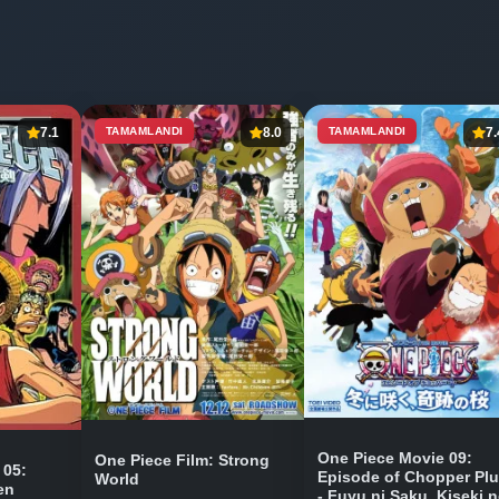
7.1
TAMAMLANDI
8.0
TAMAMLANDI
7.
One Piece Movie 09:
One Piece Film: Strong
 05:
Episode of Chopper Pl
World
en
- Fuyu ni Saku, Kiseki 