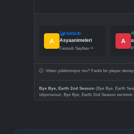
FANSUB
A
Asyaanimeleri
A
a
Fansub Sayfası
P
Video yüklenmiyor mu? Farklı bir player dene
Bye Bye, Earth 2nd Season
(Bye Bye, Earth Seas
izliyorsunuz. Bye Bye, Earth 2nd Season serisini