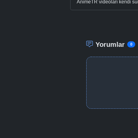
AnimeTR videoları kendi su
Yorumlar
0