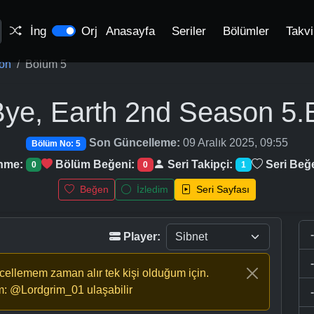
İng
Orj
Anasayfa
Seriler
Bölümler
Takv
son
Bölüm 5
ye, Earth 2nd Season
5.
Son Güncelleme:
09 Aralık 2025, 09:55
Bölüm No: 5
enme:
Bölüm Beğeni:
Seri Takipçi:
Seri Beğ
0
0
1
Beğen
İzledim
Seri Sayfası
Player:
ncellemem zaman alır tek kişi olduğum için.
m: @Lordgrim_01 ulaşabilir