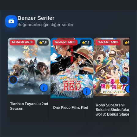
Benzer Seriler
Beğenebileceğin diğer seriler
TAMAMLANDI
TAMAMLANDI
TAMAMLANDI
7.8
7.8
8.2
Tianbao Fuyao Lu 2nd
Kono Subarashii
One Piece Film: Red
Season
Sekai ni Shukufuku
wo! 3: Bonus Stage