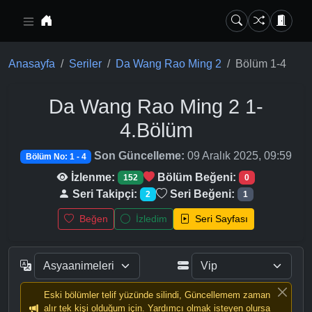
Ana içeriğe geç
Anasayfa
Seriler
Da Wang Rao Ming 2
Bölüm 1-4
Da Wang Rao Ming 2
1-
4.Bölüm
Son Güncelleme:
09 Aralık 2025, 09:59
Bölüm No: 1 - 4
İzlenme:
Bölüm Beğeni:
152
0
Seri Takipçi:
Seri Beğeni:
2
1
Beğen
İzledim
Seri Sayfası
Eski bölümler telif yüzünde silindi, Güncellemem zaman
alır tek kişi olduğum için. Yardımcı olmak isteyen olursa