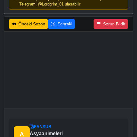
Telegram: @Lordgrim_01 ulaşabilir
Önceki Sezon
Sonraki
Sorun Bildir
FANSUB
A
Asyaanimeleri