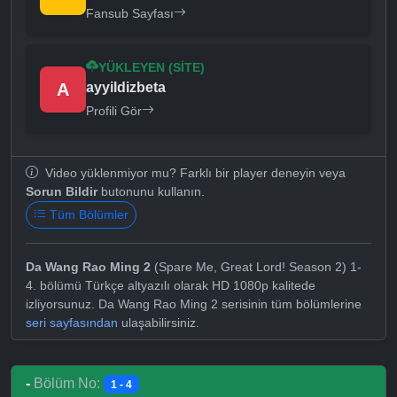
Fansub Sayfası
YÜKLEYEN (SITE)
A
ayyildizbeta
Profili Gör
Video yüklenmiyor mu? Farklı bir player deneyin veya
Sorun Bildir
butonunu kullanın.
Tüm Bölümler
Da Wang Rao Ming 2
(Spare Me, Great Lord! Season 2) 1-
4. bölümü Türkçe altyazılı olarak HD 1080p kalitede
izliyorsunuz. Da Wang Rao Ming 2 serisinin tüm bölümlerine
seri sayfasından
ulaşabilirsiniz.
-
Bölüm No:
1 - 4