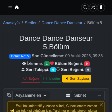
Ana içeriğe geç
Anasayfa
Seriler
Dance Dance Danseur
Bölüm 5
Dance Dance Danseur
5.Bölüm
Son Güncelleme:
09 Aralık 2025, 09:38
Bölüm No: 5
İzlenme:
Bölüm Beğeni:
1
0
Seri Takipçi:
Seri Beğeni:
0
0
Beğen
İzledim
Seri Sayfası
Eski bölümler telif yüzünde silindi, Güncellemem zaman
alır tek kişi olduğum için. Yardımcı olmak isteyen olursa