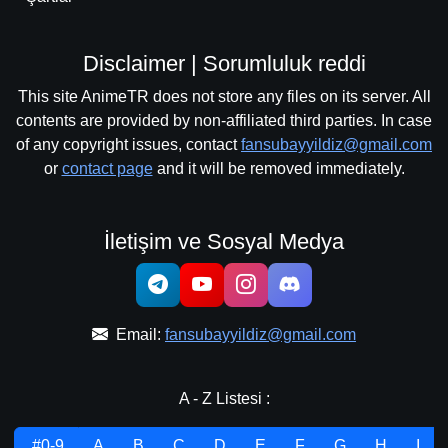
Disclaimer | Sorumluluk reddi
This site AnimeTR does not store any files on its server. All
contents are provided by non-affiliated third parties. In case
of any copyright issues, contact
fansubayyildiz@gmail.com
or
contact page
and it will be removed immediately.
İletişim ve Sosyal Medya
Email:
fansubayyildiz@gmail.com
A - Z Listesi :
.#0-9
A
B
C
D
E
F
G
H
I