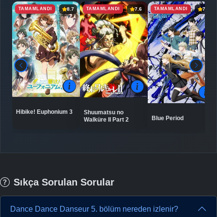
TAMAMLANDI
TAMAMLANDI
TAMAMLANDI
8.7
7.6
7.8
Hibike! Euphonium 3
Shuumatsu no
Blue Period
Walküre II Part 2
Sıkça Sorulan Sorular
Dance Dance Danseur 5. bölüm nereden izlenir?