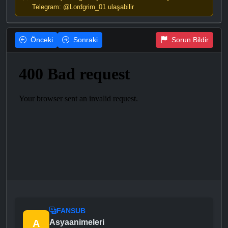
Telegram: @Lordgrim_01 ulaşabilir
Önceki
Sonraki
Sorun Bildir
FANSUB
A
Asyaanimeleri