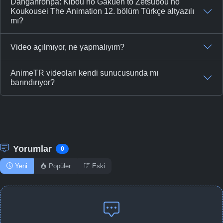
Danganronpa: Kibou no Gakuen to Zetsubou no
Koukousei The Animation 12. bölüm Türkçe altyazılı
mı?
Video açılmıyor, ne yapmalıyım?
AnimeTR videoları kendi sunucusunda mı
barındırıyor?
Yorumlar
0
Yeni
Popüler
Eski