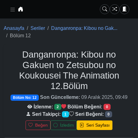
Ana içeriğe geç
Anasayfa
Seriler
Danganronpa: Kibou no Gak...
Bölüm 12
Danganronpa: Kibou no
Gakuen to Zetsubou no
Koukousei The Animation
12.Bölüm
Son Güncelleme:
09 Aralık 2025, 09:49
Bölüm No: 12
İzlenme:
Bölüm Beğeni:
2
0
Seri Takipçi:
Seri Beğeni:
1
0
Beğen
İzledim
Seri Sayfası