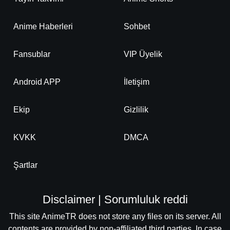
Anime Haberleri
Sohbet
Fansublar
VIP Üyelik
Android APP
İletişim
Ekip
Gizlilik
KVKK
DMCA
Şartlar
Disclaimer | Sorumluluk reddi
This site AnimeTR does not store any files on its server. All
contents are provided by non-affiliated third parties. In case