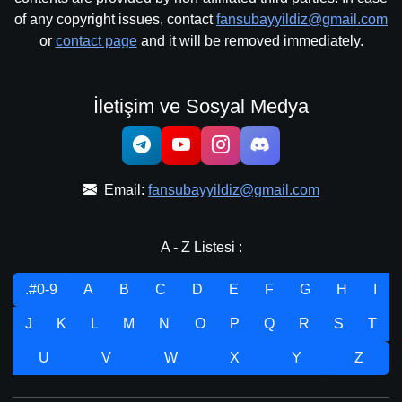
of any copyright issues, contact
fansubayyildiz@gmail.com
or
contact page
and it will be removed immediately.
İletişim ve Sosyal Medya
Email:
fansubayyildiz@gmail.com
A - Z Listesi :
.#0-9
A
B
C
D
E
F
G
H
I
J
K
L
M
N
O
P
Q
R
S
T
U
V
W
X
Y
Z