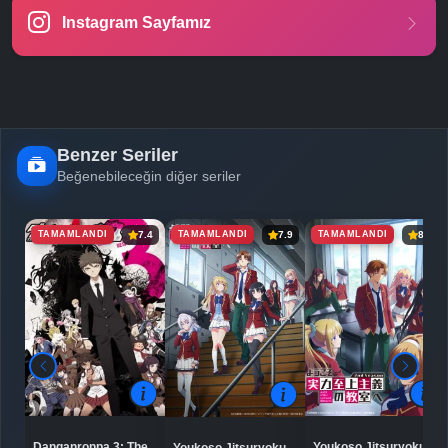
Instagram Sayfamız
Benzer Seriler
Beğenebileceğin diğer seriler
TAMAMLANDI
TAMAMLANDI
TAMAMLANDI
7.4
7.9
8.1
Danganronpa 3: The
Youkoso Jitsuryoku