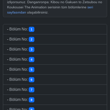
izliyorsunuz. Danganronpa: Kibou no Gakuen to Zetsubou no
Koukousei The Animation serisinin tüm bölümlerine
seri
sayfasından
ulaşabilirsiniz.
-
Bölüm No:
1
-
Bölüm No:
2
-
Bölüm No:
3
-
Bölüm No:
4
-
Bölüm No:
5
-
Bölüm No:
6
-
Bölüm No:
7
-
Bölüm No:
8
-
Bölüm No:
9