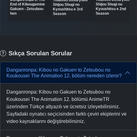
Youkoso Jitsuryoku
End of Kibougamine
Shijou Shugi no
Shijou Shugi no
Gakuen - Zetsubou-
Kyoushitsu e 2nd
Kyoushitsu e 3rd
hen
Season
Season
Sıkça Sorulan Sorular
Danganronpa: Kibou no Gakuen to Zetsubou no
Koukousei The Animation 12. bölüm nereden izlenir?
Danganronpa: Kibou no Gakuen to Zetsubou no
Koukousei The Animation 12. bölümü AnimeTR
üzerinden Türkçe altyazılı ve ücretsiz izleyebilirsiniz.
Sayfadaki oynatıcı seçicisinden farklı çeviri ekiplerini ve
video kaynaklarını değiştirebilirsiniz.