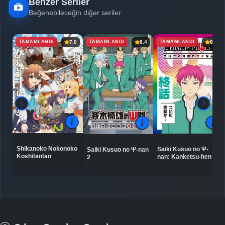
Benzer Seriler
Beğenebileceğin diğer seriler
TAMAMLANDI
TAMAMLANDI
TAMAMLANDI
7.0
8.4
8.2
Shikanoko Nokonoko
Saiki Kusuo no Ψ-
Saiki Kusuo no Ψ-nan
Koshitantan
nan: Kanketsu-hen
2