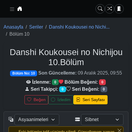
Ana içeriğe geç
Anasayfa
Seriler
Danshi Koukousei no Nichi...
Bölüm 10
Danshi Koukousei no Nichijou
10.Bölüm
Son Güncelleme:
09 Aralık 2025, 09:55
Bölüm No: 10
İzlenme:
Bölüm Beğeni:
0
0
Seri Takipçi:
Seri Beğeni:
0
0
Beğen
İzledim
Seri Sayfası
Eski bölümler telif yüzünde silindi, Güncellemem zaman