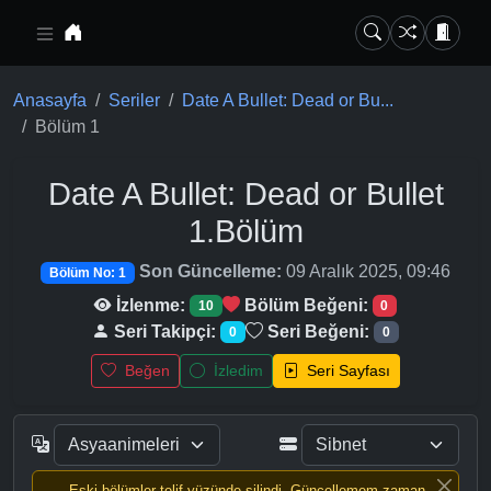
Ana içeriğe geç
Anasayfa
Seriler
Date A Bullet: Dead or Bu...
Bölüm 1
Date A Bullet: Dead or Bullet
1.Bölüm
Son Güncelleme:
09 Aralık 2025, 09:46
Bölüm No: 1
İzlenme:
Bölüm Beğeni:
10
0
Seri Takipçi:
Seri Beğeni:
0
0
Beğen
İzledim
Seri Sayfası
Eski bölümler telif yüzünde silindi, Güncellemem zaman