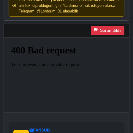
alır tek kişi olduğum için. Yardımcı olmak isteyen olursa
Telegram: @Lordgrim_01 ulaşabilir
Sorun Bildir
FANSUB