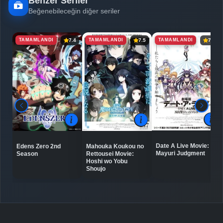
Benzer Seriler
Beğenebileceğin diğer seriler
TAMAMLANDI
TAMAMLANDI
TAMAMLANDI
7.4
7.5
7.3
Date A Live Movie:
Edens Zero 2nd
Mahouka Koukou no
Mayuri Judgment
Season
Rettousei Movie:
Hoshi wo Yobu
Shoujo