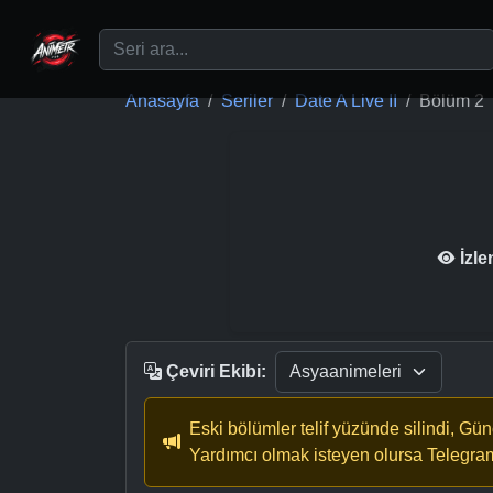
Ana içeriğe geç
Anasayfa
Seriler
Date A Live II
Bölüm 2
İzl
Çeviri Ekibi:
Eski bölümler telif yüzünde silindi, Gü
Yardımcı olmak isteyen olursa Telegra