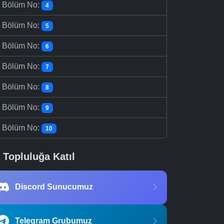
-
Bölüm No:
4
-
Bölüm No:
5
-
Bölüm No:
6
-
Bölüm No:
7
-
Bölüm No:
8
-
Bölüm No:
9
-
Bölüm No:
10
Topluluğa Katıl
Discord Sunucumuz
Telegram Grubumuz