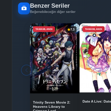
Benzer Seriler
Beğenebileceğin diğer seriler
TAMAMLANDI
7.3
TAMAMLANDI
Date A Live: Date
Trinity Seven Movie 2:
Heavens Library to
Crimson Lord