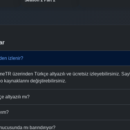
Season 2 Part 2
ar
den izlenir?
meTR üzerinden Türkçe altyazılı ve ücretsiz izleyebilirsiniz. Say
eo kaynaklarını değiştirebilirsiniz.
e altyazılı mı?
ıyım?
nucusunda mı barındırıyor?