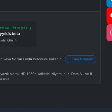
YÜKLEYEN (SITE)
yyildizbeta
rofili Gör
yin veya
Sorun Bildir
butonunu kullanın.
Tüm Bölümler
yazılı olarak HD 1080p kalitede izliyorsunuz. Date A Live II
irsiniz.