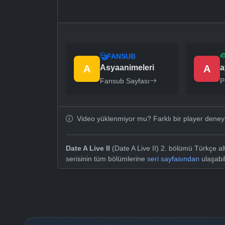
FANSUB
A
Asyaanimeleri
A
a
Fansub Sayfası
P
Video yüklenmiyor mu? Farklı bir player dene
Date A Live II
(Date A Live II) 2. bölümü Türkçe alt
serisinin tüm bölümlerine
seri sayfasından
ulaşabil