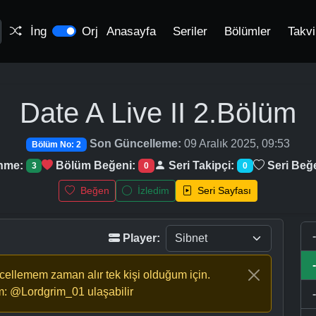
İng
Orj
Anasayfa
Seriler
Bölümler
Takv
Date A Live II
2.Bölüm
Son Güncelleme:
09 Aralık 2025, 09:53
Bölüm No: 2
enme:
Bölüm Beğeni:
Seri Takipçi:
Seri Beğ
3
0
0
Beğen
İzledim
Seri Sayfası
Player:
ncellemem zaman alır tek kişi olduğum için.
m: @Lordgrim_01 ulaşabilir