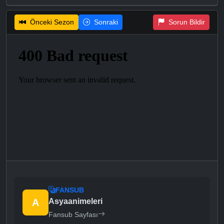
Önceki Sezon
Sonraki
Sorun Bildir
FANSUB
A
Asyaanimeleri
Fansub Sayfası