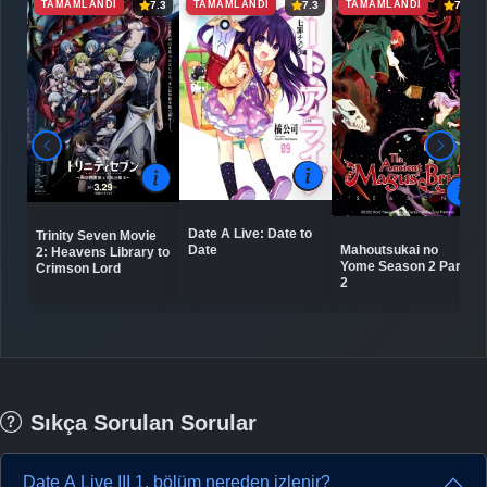
TAMAMLANDI
TAMAMLANDI
TAMAMLANDI
7.3
7.3
7.9
Date A Live: Date to
Trinity Seven Movie
Mahoutsukai no
Date
2: Heavens Library to
Yome Season 2 Part
Crimson Lord
2
Sıkça Sorulan Sorular
Date A Live III 1. bölüm nereden izlenir?