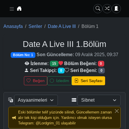
Ana içeriğe geç
Anasayfa
Seriler
Date A Live III
Bölüm 1
Date A Live III
1.Bölüm
Son Güncelleme:
09 Aralık 2025, 09:37
Bölüm No: 1
İzlenme:
Bölüm Beğeni:
15
0
Seri Takipçi:
Seri Beğeni:
0
0
Beğen
İzledim
Seri Sayfası
Eski bölümler telif yüzünde silindi, Güncellemem zaman
alır tek kişi olduğum için. Yardımcı olmak isteyen olursa
Telegram: @Lordgrim_01 ulaşabilir