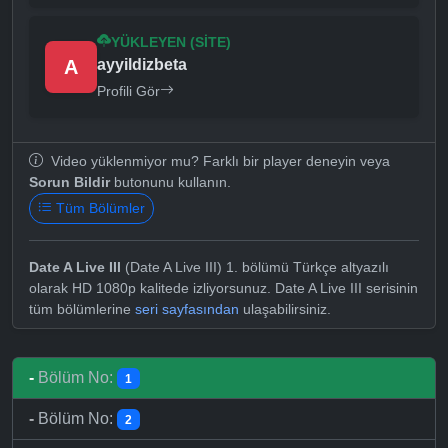
YÜKLEYEN (SITE)
A
ayyildizbeta
Profili Gör
Video yüklenmiyor mu? Farklı bir player deneyin veya
Sorun Bildir
butonunu kullanın.
Tüm Bölümler
Date A Live III
(Date A Live III) 1. bölümü Türkçe altyazılı
olarak HD 1080p kalitede izliyorsunuz. Date A Live III serisinin
tüm bölümlerine
seri sayfasından
ulaşabilirsiniz.
-
Bölüm No:
1
-
Bölüm No:
2