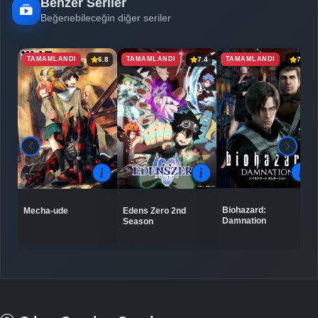
Benzer Seriler
Beğenebileceğin diğer seriler
TAMAMLANDI
TAMAMLANDI
TAMAMLANDI
6.8
7.4
7.1
Biohazard:
Mecha-ude
Edens Zero 2nd
Damnation
Season