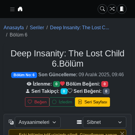
Ana içeriğe geç
Anasayfa
Seriler
Deep Insanity: The Lost C...
Bölüm 6
Deep Insanity: The Lost Child
6.Bölüm
Son Güncelleme:
09 Aralık 2025, 09:46
Bölüm No: 6
İzlenme:
Bölüm Beğeni:
0
0
Seri Takipçi:
Seri Beğeni:
0
0
Beğen
İzledim
Seri Sayfası
Eski bölümler telif yüzünde silindi, Güncellemem zaman