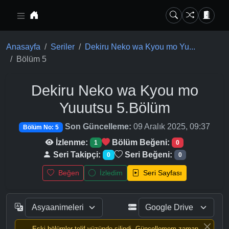
Ana içeriğe geç
Anasayfa
Seriler
Dekiru Neko wa Kyou mo Yu...
Bölüm 5
Dekiru Neko wa Kyou mo
Yuuutsu
5.Bölüm
Son Güncelleme:
09 Aralık 2025, 09:37
Bölüm No: 5
İzlenme:
Bölüm Beğeni:
1
0
Seri Takipçi:
Seri Beğeni:
0
0
Beğen
İzledim
Seri Sayfası
Eski bölümler telif yüzünde silindi, Güncellemem zaman