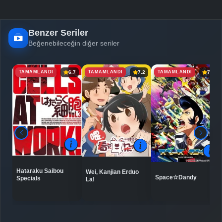
Benzer Seriler
Beğenebileceğin diğer seriler
TAMAMLANDI
TAMAMLANDI
TAMAMLANDI
6.7
7.2
7.9
Hataraku Saibou
Wei, Kanjian Erduo
Space☆Dandy
Specials
La!