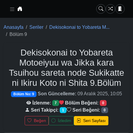
Ana içeriğe geç
Anasayfa
Seriler
Dekisokonai to Yobareta M...
Bölüm 9
Dekisokonai to Yobareta
Motoeiyuu wa Jikka kara
Tsuihou sareta node Sukikatte
ni Ikiru Koto ni Shita
9.Bölüm
Son Güncelleme:
09 Aralık 2025, 10:05
Bölüm No: 9
İzlenme:
Bölüm Beğeni:
7
0
Seri Takipçi:
Seri Beğeni:
1
0
Beğen
İzledim
Seri Sayfası