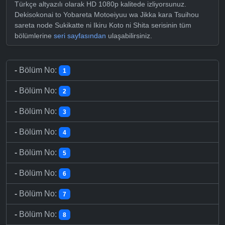
Türkçe altyazılı olarak HD 1080p kalitede izliyorsunuz.
Dekisokonai to Yobareta Motoeiyuu wa Jikka kara Tsuihou
sareta node Sukikatte ni Ikiru Koto ni Shita serisinin tüm
bölümlerine
seri sayfasından
ulaşabilirsiniz.
-
Bölüm No:
1
-
Bölüm No:
2
-
Bölüm No:
3
-
Bölüm No:
4
-
Bölüm No:
5
-
Bölüm No:
6
-
Bölüm No:
7
-
Bölüm No:
8