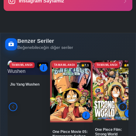
Instagram Sayfamız
Benzer Seriler
Beğenebileceğin diğer seriler
TAMAMLANDI
TAMAMLANDI
TAMAMLANDI
6.9
7.1
8.0
Jiu Yang Wushen
One Piece Film:
One Piece Movie 05:
Strong World