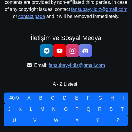
contents are provided by non-affiliated third parties. In case
of any copyright issues, contact
fansubayyildiz@gmail.com
or
contact page
and it will be removed immediately.
İletişim ve Sosyal Medya
Email:
fansubayyildiz@gmail.com
A - Z Listesi :
.#0-9
A
B
C
D
E
F
G
H
I
J
K
L
M
N
O
P
Q
R
S
T
U
V
W
X
Y
Z