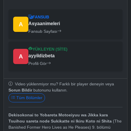
FANSUB
A
Asyaanimeleri
Fansub Sayfası
YÜKLEYEN (SITE)
A
ayyildizbeta
Profili Gör
Video yüklenmiyor mu? Farklı bir player deneyin veya
Sorun Bildir
butonunu kullanın.
Tüm Bölümler
Dekisokonai to Yobareta Motoeiyuu wa Jikka kara
Tsuihou sareta node Sukikatte ni Ikiru Koto ni Shita
(The
Banished Former Hero Lives as He Pleases) 9. bölümü