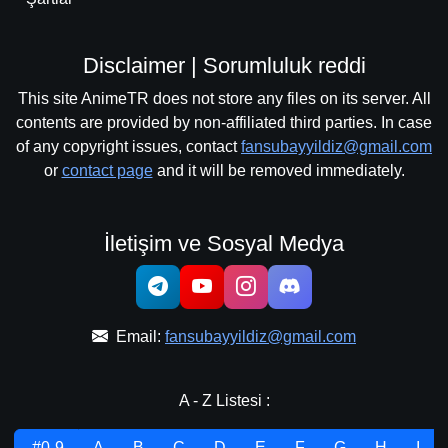
Disclaimer | Sorumluluk reddi
This site AnimeTR does not store any files on its server. All
contents are provided by non-affiliated third parties. In case
of any copyright issues, contact
fansubayyildiz@gmail.com
or
contact page
and it will be removed immediately.
İletişim ve Sosyal Medya
Email:
fansubayyildiz@gmail.com
A - Z Listesi :
.#0-9
A
B
C
D
E
F
G
H
I