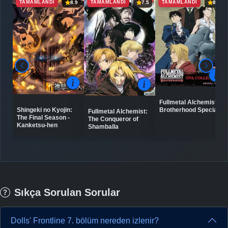
TAMAMLANDI
TAMAMLANDI
TAMAMLANDI
8.9
7.5
8.0
Fullmetal Alchemist:
Shingeki no Kyojin:
Brotherhood Specials
Fullmetal Alchemist:
The Final Season -
The Conqueror of
Kanketsu-hen
Shamballa
Sıkça Sorulan Sorular
Dolls' Frontline 7. bölüm nereden izlenir?