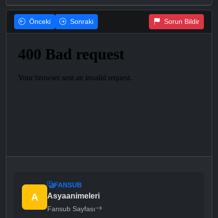
Önceki
Sonraki
Sorun Bildir
FANSUB
A
Asyaanimeleri
Fansub Sayfası