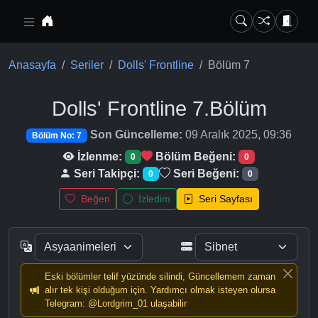
Ana içeriğe geç
Anasayfa
Seriler
Dolls' Frontline
Bölüm 7
Dolls' Frontline
7.Bölüm
Son Güncelleme:
09 Aralık 2025, 09:36
Bölüm No: 7
İzlenme:
Bölüm Beğeni:
0
0
Seri Takipçi:
Seri Beğeni:
0
0
Beğen
İzledim
Seri Sayfası
Eski bölümler telif yüzünde silindi, Güncellemem zaman
alır tek kişi olduğum için. Yardımcı olmak isteyen olursa
Telegram: @Lordgrim_01 ulaşabilir