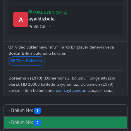
YÜKLEYEN (SITE)
A
ayyildizbeta
Profili Gör
Video yüklenmiyor mu? Farklı bir player deneyin veya
Sorun Bildir
butonunu kullanın.
Tüm Bölümler
Doraemon (1979)
(Doraemon) 2. bölümü Türkçe altyazılı
olarak HD 1080p kalitede izliyorsunuz. Doraemon (1979)
serisinin tüm bölümlerine
seri sayfasından
ulaşabilirsiniz.
-
Bölüm No:
1
-
Bölüm No:
2