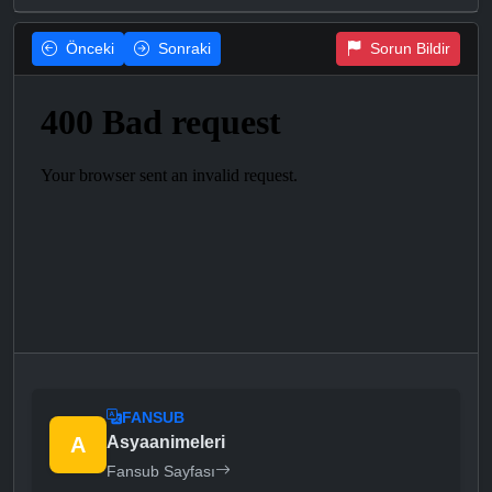
Önceki
Sonraki
Sorun Bildir
FANSUB
A
Asyaanimeleri
Fansub Sayfası