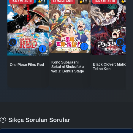
TAMAMLANDI
TAMAMLANDI
TAMAMLANDI
7.8
8.2
8.0
Kono Subarashii
Black Clover: Mahou
One Piece Film: Red
Sekai ni Shukufuku
Tei no Ken
wo! 3: Bonus Stage
Sıkça Sorulan Sorular