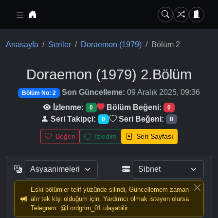
Ana içeriğe geç
Anasayfa
Seriler
Doraemon (1979)
Bölüm 2
Doraemon (1979)
2.Bölüm
Son Güncelleme:
09 Aralık 2025, 09:36
Bölüm No: 2
İzlenme:
Bölüm Beğeni:
0
0
Seri Takipçi:
Seri Beğeni:
0
0
Beğen
İzledim
Seri Sayfası
Eski bölümler telif yüzünde silindi, Güncellemem zaman
alır tek kişi olduğum için. Yardımcı olmak isteyen olursa
Telegram: @Lordgrim_01 ulaşabilir