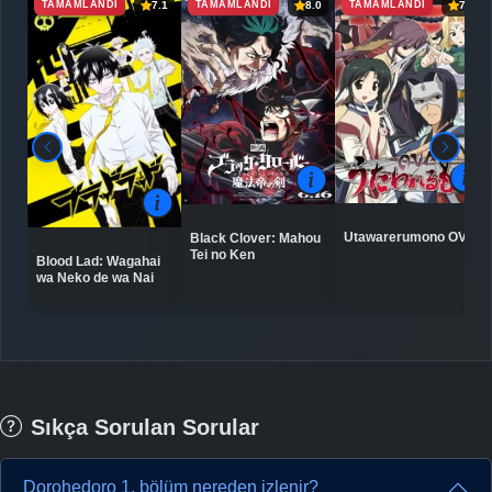
TAMAMLANDI
TAMAMLANDI
TAMAMLANDI
7.1
8.0
7.2
Utawarerumono OVA
Black Clover: Mahou
Tei no Ken
Blood Lad: Wagahai
wa Neko de wa Nai
Sıkça Sorulan Sorular
Dorohedoro 1. bölüm nereden izlenir?