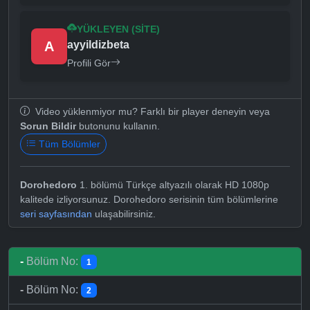
YÜKLEYEN (SITE)
A
ayyildizbeta
Profili Gör
Video yüklenmiyor mu? Farklı bir player deneyin veya
Sorun Bildir
butonunu kullanın.
Tüm Bölümler
Dorohedoro
1. bölümü Türkçe altyazılı olarak HD 1080p
kalitede izliyorsunuz. Dorohedoro serisinin tüm bölümlerine
seri sayfasından
ulaşabilirsiniz.
-
Bölüm No:
1
-
Bölüm No:
2