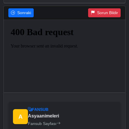
Sonraki
Sorun Bildir
FANSUB
A
Asyaanimeleri
Fansub Sayfası