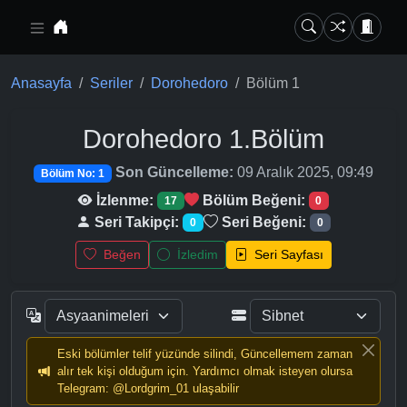
Ana içeriğe geç
Anasayfa
Seriler
Dorohedoro
Bölüm 1
Dorohedoro
1.Bölüm
Son Güncelleme:
09 Aralık 2025, 09:49
Bölüm No: 1
İzlenme:
Bölüm Beğeni:
17
0
Seri Takipçi:
Seri Beğeni:
0
0
Beğen
İzledim
Seri Sayfası
Eski bölümler telif yüzünde silindi, Güncellemem zaman
alır tek kişi olduğum için. Yardımcı olmak isteyen olursa
Telegram: @Lordgrim_01 ulaşabilir