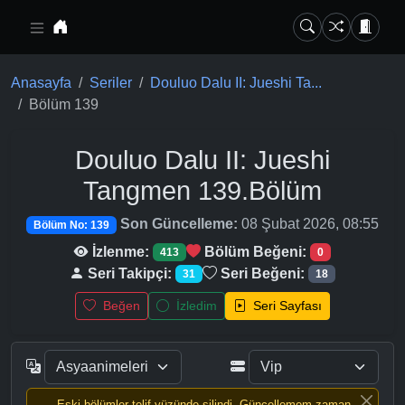
Ana içeriğe geç
Anasayfa
Seriler
Douluo Dalu II: Jueshi Ta...
Bölüm 139
Douluo Dalu II: Jueshi
Tangmen
139.Bölüm
Son Güncelleme:
08 Şubat 2026, 08:55
Bölüm No: 139
İzlenme:
Bölüm Beğeni:
413
0
Seri Takipçi:
Seri Beğeni:
31
18
Beğen
İzledim
Seri Sayfası
Eski bölümler telif yüzünde silindi, Güncellemem zaman