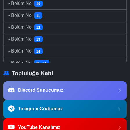
-
Bölüm No:
10
-
Bölüm No:
11
-
Bölüm No:
12
-
Bölüm No:
13
-
Bölüm No:
14
-
Bölüm No:
11 - 15
Topluluğa Katıl
-
Bölüm No:
15
-
Bölüm No:
16 - 20
Discord Sunucumuz
-
Bölüm No:
16 - 20
Telegram Grubumuz
-
Bölüm No:
21
-
Bölüm No:
22
YouTube Kanalımız