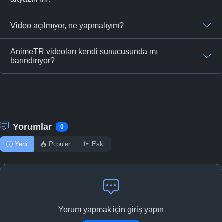
-
Bölüm No:
45
Video açılmıyor, ne yapmalıyım?
-
Bölüm No:
46
-
Bölüm No:
AnimeTR videoları kendi sunucusunda mı
47
barındırıyor?
-
Bölüm No:
48
-
Bölüm No:
49
-
Bölüm No:
50
Yorumlar
0
-
Bölüm No:
51
Yeni
Popüler
Eski
-
Bölüm No:
52
-
Bölüm No:
53
-
Bölüm No:
54
Yorum yapmak için giriş yapın
-
Bölüm No:
55