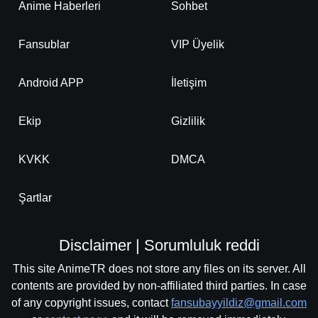
Anime Haberleri
Sohbet
-
Bölüm No:
67
Fansublar
VIP Üyelik
-
Bölüm No:
68
-
Bölüm No:
69
Android APP
İletişim
-
Bölüm No:
70
Ekip
Gizlilik
-
Bölüm No:
71
KVKK
DMCA
-
Bölüm No:
72
-
Bölüm No:
73
Şartlar
-
Bölüm No:
74
Disclaimer | Sorumluluk reddi
-
Bölüm No:
75
This site AnimeTR does not store any files on its server. All
-
Bölüm No:
76
contents are provided by non-affiliated third parties. In case
of any copyright issues, contact
fansubayyildiz@gmail.com
-
Bölüm No:
77