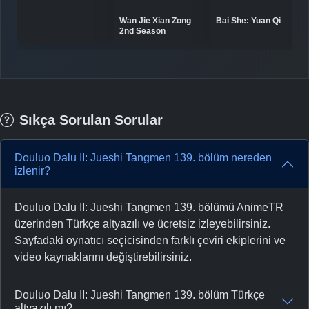
-
Bölüm No:
34
Bai She: Yuan Qi
Wan Jie Xian Zong
2nd Season
-
Bölüm No:
35
-
Bölüm No:
36
-
Bölüm No:
37
Sıkça Sorulan Sorular
-
Bölüm No:
38
-
Bölüm No:
39
Douluo Dalu II: Jueshi Tangmen 139. bölüm nereden
izlenir?
-
Bölüm No:
40
Douluo Dalu II: Jueshi Tangmen 139. bölümü AnimeTR
-
Bölüm No:
41
üzerinden Türkçe altyazılı ve ücretsiz izleyebilirsiniz.
-
Bölüm No:
42
Sayfadaki oynatıcı seçicisinden farklı çeviri ekiplerini ve
video kaynaklarını değiştirebilirsiniz.
-
Bölüm No:
43
-
Bölüm No:
Douluo Dalu II: Jueshi Tangmen 139. bölüm Türkçe
44
altyazılı mı?