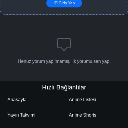
Giriş Yap
-
Bölüm No:
56
-
Bölüm No:
57
-
Bölüm No:
58
-
Bölüm No:
59
-
Bölüm No:
60
Henüz yorum yapılmamış. İlk yorumu sen yap!
-
Bölüm No:
61
-
Bölüm No:
62
Hızlı Bağlantılar
-
Bölüm No:
63
Anasayfa
Anime Listesi
-
Bölüm No:
64
-
Bölüm No:
65
Yayın Takvimi
Anime Shorts
-
Bölüm No:
66